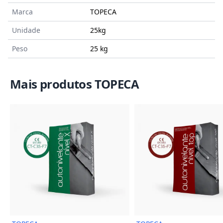
Marca
TOPECA
Unidade
25kg
Peso
25 kg
Mais produtos TOPECA
Imagem do Produto
Imagem