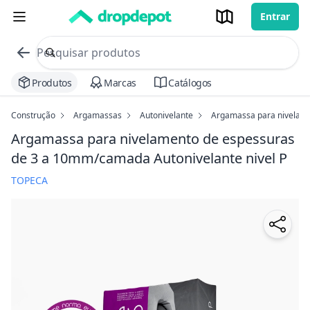
Entrar
commerce search no header
Procurar
Produtos
Marcas
Catálogos
Construção
Argamassas
Autonivelante
Argamassa para nivelame
Argamassa para nivelamento de espessuras
de 3 a 10mm/camada Autonivelante nivel P
TOPECA