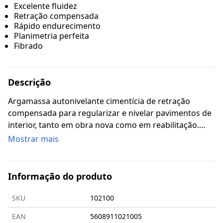
Excelente fluidez
Retração compensada
Rápido endurecimento
Planimetria perfeita
Fibrado
Descrição
Argamassa autonivelante cimentícia de retração
compensada para regularizar e nivelar pavimentos de
interior, tanto em obra nova como em reabilitação.
Adequado para pavimentos habitacionais ou de
Mostrar mais
serviços, isto é, sujeitos exclusivamente à circulação de
pessoas (pavimentos submetidos a baixas solicitações
mecânicas). Permite regularizar e nivelar espessuras
Informação do produto
de 3 a 10 mm, por camada. Apto a ser aplicado em
pavimentos com incorporação do sistema radiante.
SKU
102100
NOTA: o Autonivelante Nível P tem de ser revestido.
EAN
5608911021005