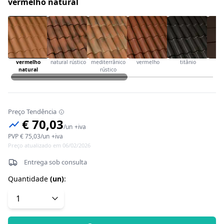
vermelho natural
vermelho
natural rústico
mediterrânico
vermelho
titânio
ca
natural
rústico
Preço Tendência
€ 70,03
/
un
+iva
PVP
€ 75,03
/
un
+iva
Preço atualizado em 06/02/2026
Entrega sob consulta
Quantidade
(
un
)
: