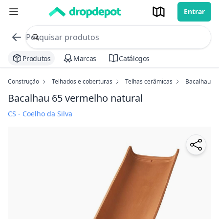
Entrar
commerce search no header
Procurar
Produtos
Marcas
Catálogos
Construção
Telhados e coberturas
Telhas cerâmicas
Bacalhau 65
Bacalhau 65
vermelho natural
CS - Coelho da Silva