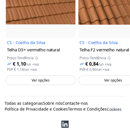
Imagem do Produto
Imagem
CS - Coelho da Silva
CS - Coelho da Silva
Telha D3+
vermelho natural
Telha F2
vermelho natural
Preço Tendência
Preço Tendência
€ 1,10
€ 0,84
/
un
+iva
/
un
+iva
PVP
€ 1,18
/
un
+iva
PVP
€ 0,90
/
un
+iva
Ver opções
Ver opções
Todas as categorias
Sobre nós
Contacte-nos
Política de Privacidade e Cookies
Termos e Condições
Cookies