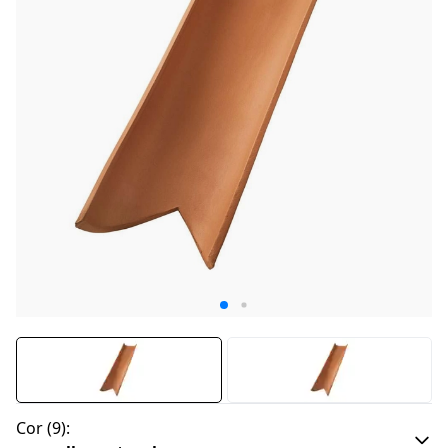
Cor
(
9
):