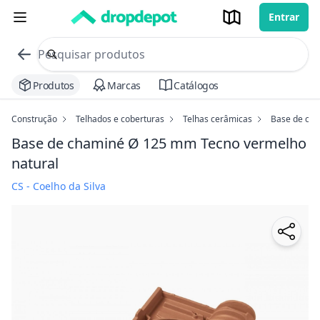
Entrar
commerce search no header
Procurar
Produtos
Marcas
Catálogos
Construção
Telhados e coberturas
Telhas cerâmicas
Base de ch
Base de chaminé Ø 125 mm Tecno
vermelho
natural
CS - Coelho da Silva