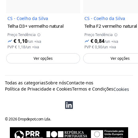
CS - Coelho da Silva
CS - Coelho da Silva
Telha D3+
vermelho natural
Telha F2
vermelho natural
Preço Tendência
Preço Tendência
€ 1,10
€ 0,84
/
un
+iva
/
un
+iva
PVP
€ 1,18
/
un
+iva
PVP
€ 0,90
/
un
+iva
Ver opções
Ver opções
Todas as categorias
Sobre nós
Contacte-nos
Política de Privacidade e Cookies
Termos e Condições
Cookies
©
2026
Dropdepot.com Lda.