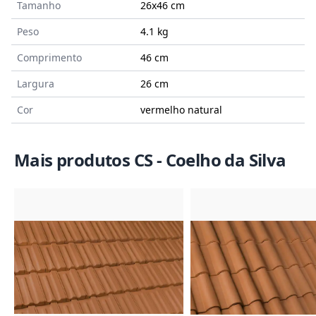
Tamanho
26x46
cm
Peso
4.1 kg
Comprimento
46 cm
Largura
26 cm
Cor
vermelho natural
Mais produtos CS - Coelho da Silva
Imagem do Produto
Imagem