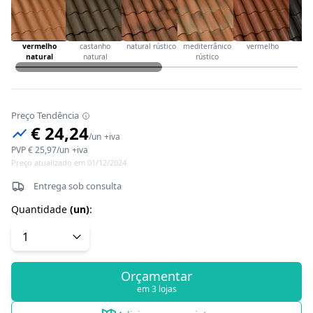
vermelho
castanho
natural rústico
mediterrânico
vermelho
t
natural
natural
rústico
Preço Tendência
€ 24,24
/
un
+iva
PVP
€ 25,97
/
un
+iva
Preço atualizado em 01/12/2024
Entrega sob consulta
Quantidade
(
un
)
:
Orçamentar
em 3 lojas