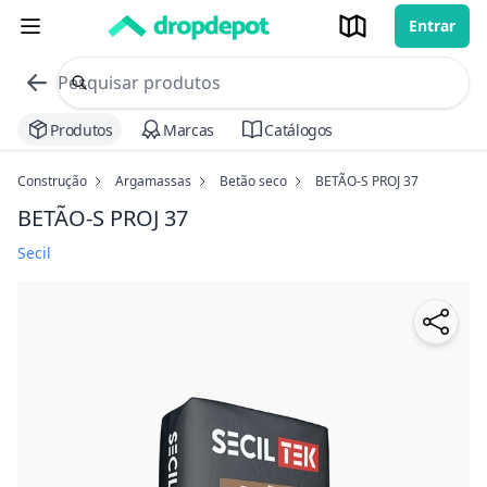
Entrar
commerce search no header
Procurar
Produtos
Marcas
Catálogos
Construção
Argamassas
Betão seco
BETÃO-S PROJ 37
BETÃO-S PROJ 37
Secil