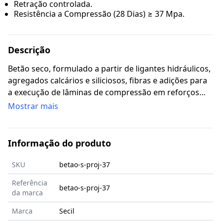
Retração controlada.
Resistência a Compressão (28 Dias) ≥ 37 Mpa.
Descrição
Betão seco, formulado a partir de ligantes hidráulicos,
agregados calcários e siliciosos, fibras e adições para
a execução de lâminas de compressão em reforços
estruturais. Cumpre com os requisitos de resistência à
Mostrar mais
compressão da norma NP EN 14487 1.
Informação do produto
SKU
betao-s-proj-37
Referência
betao-s-proj-37
da marca
Marca
Secil