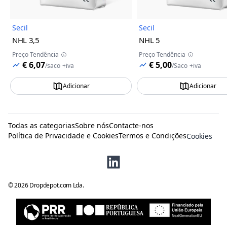
Secil
Secil
NHL 3,5
NHL 5
Preço Tendência
Preço Tendência
€ 6,07
€ 5,00
/
saco
+iva
/
Saco
+iva
Adicionar
Adicionar
Todas as categorias
Sobre nós
Contacte-nos
Política de Privacidade e Cookies
Termos e Condições
Cookies
©
2026
Dropdepot.com Lda.