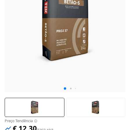
Preço Tendência
€ 12,30
/
saco
+iva