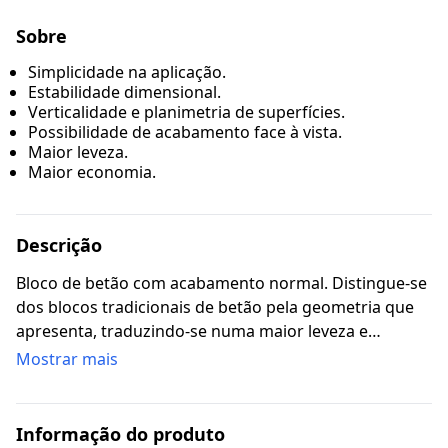
Sobre
Simplicidade na aplicação.
Estabilidade dimensional.
Verticalidade e planimetria de superfícies.
Possibilidade de acabamento face à vista.
Maior leveza.
Maior economia.
Descrição
Bloco de betão com acabamento normal. Distingue-se
dos blocos tradicionais de betão pela geometria que
apresenta, traduzindo-se numa maior leveza e
mantendo a garantia de resistência mecânica.
Mostrar mais
Destinado à execução de paredes simples e duplas,
exteriores ou interiores, de edifícios industriais, zonas
comerciais, naves, caves, armazéns e muros.
Informação do produto