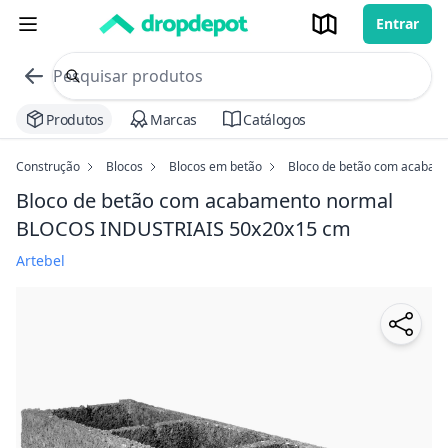
Entrar
commerce search no header
Procurar
Produtos
Marcas
Catálogos
Construção
Blocos
Blocos em betão
Bloco de betão com acaba
Bloco de betão com acabamento normal
BLOCOS INDUSTRIAIS
50x20x15 cm
Artebel