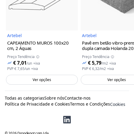
Imagem do Produto
Imagem
Artebel
Artebel
CAPEAMENTO MUROS
100x20
Pavê em betão vibro-pren
cm, 2 Águas
dupla camada Holanda
20
cm, C/ Bisel, Cinza
Preço Tendência
Preço Tendência
€ 7,01
€ 5,79
/
un
+iva
/
m2
+iva
PVP
€ 7,65
/
un
+iva
PVP
€ 6,32
/
m2
+iva
Ver opções
Ver opções
Todas as categorias
Sobre nós
Contacte-nos
Política de Privacidade e Cookies
Termos e Condições
Cookies
©
2026
Dropdepot.com Lda.