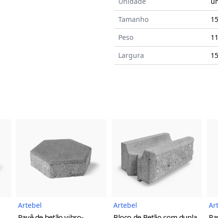
Unidade
u
Tamanho
1
Peso
11
Largura
1
do Produto
Imagem do Produto
Imagem do Prod
Artebel
Artebel
Ar
Pavê de betão vibro-
Bloco de Betão com dupla
Pa