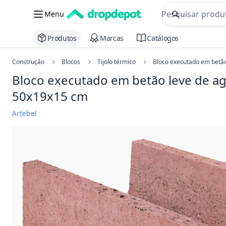
commerce searc
Menu
Procurar
Produtos
Marcas
Catálogos
Construção
Blocos
Tijolo térmico
Bloco executado em betão
Bloco executado em betão leve de a
50x19x15 cm
Artebel