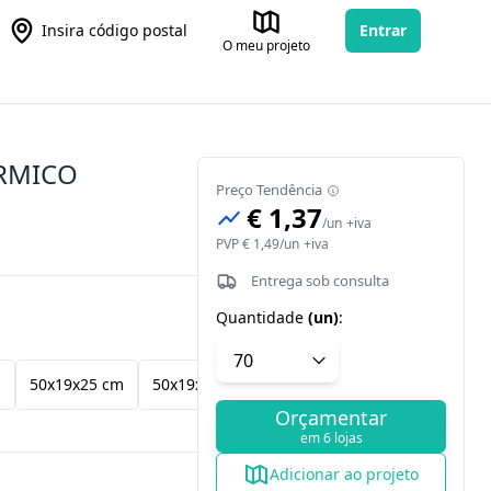
Insira código postal
Entrar
O meu projeto
ÉRMICO
Preço Tendência
€ 1,37
/
un
+iva
PVP
€ 1,49
/
un
+iva
Entrega sob consulta
Quantidade
(
un
)
:
m
50x19x25 cm
50x19x30 cm
Orçamentar
em 6 lojas
Adicionar ao projeto