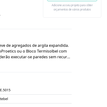
Adicione ao seu projeto para obter
orçamentos de vários produtos
.
eve de agregados de argila expandida.
Proetics ou o Bloco Termisolbel com
oderão executar-se paredes sem recurso
uto ideal para a utilização com ETICS.
E.5015
tebel