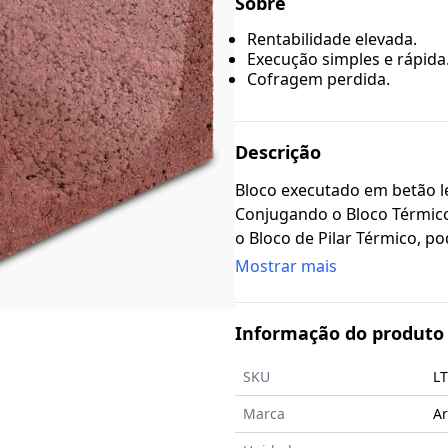
Sobre
Rentabilidade elevada.
Execução simples e rápida
Cofragem perdida.
Descrição
Bloco executado em betão l
Conjugando o Bloco Térmico
o Bloco de Pilar Térmico, p
a cofragem tradicional. Prod
Mostrar mais
Informação do produto
SKU
LT
Marca
Ar