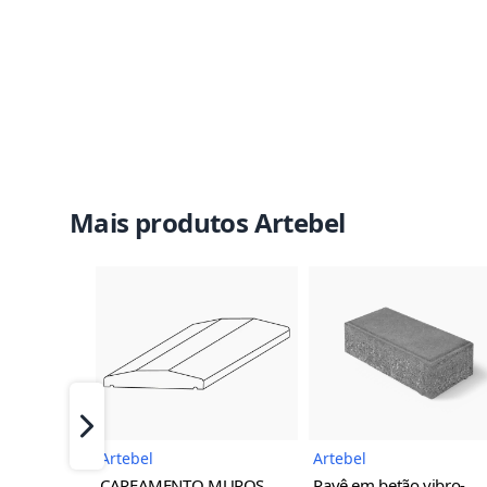
Mais produtos Artebel
Imagem do Produto
Imagem 
Próximo
Artebel
Artebel
CAPEAMENTO MUROS
Pavê em betão vibro-