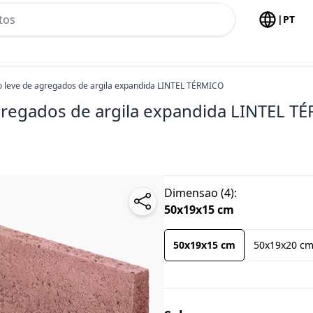
h no header
|
PT
 leve de agregados de argila expandida LINTEL TÉRMICO
gregados de argila expandida LINTEL T
Dimensao
(
4
):
50x19x15 cm
50x19x15 cm
50x19x20 c