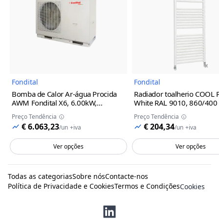
Imagem do Produto
Imagem
Fondital
Fondital
Bomba de Calor Ar-água Procida
Radiador toalherio COOL
AWM Fondital
X6, 6.00kW,
White RAL 9010, 860/400
Monofásico, R32
Preço Tendência
Preço Tendência
€ 6.063,23
€ 204,34
/
un
+iva
/
un
+iva
Ver opções
Ver opções
Todas as categorias
Sobre nós
Contacte-nos
Política de Privacidade e Cookies
Termos e Condições
Cookies