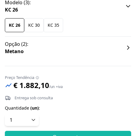
Modelo
(
3
):
KC 26
KC 26
KC 30
KC 35
Opção
(
2
):
Metano
Preço Tendência
€ 1.882,10
/
un
+iva
Entrega sob consulta
Quantidade
(
un
)
: