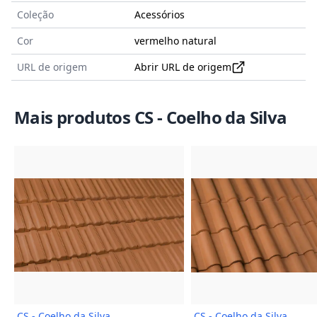
Coleção
Acessórios
Cor
vermelho natural
URL de origem
Abrir URL de origem
Mais produtos CS - Coelho da Silva
Imagem do Produto
Imagem
CS - Coelho da Silva
CS - Coelho da Silva