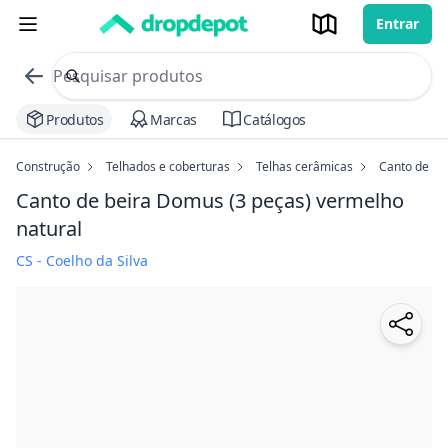
Entrar
commerce search no header
Procurar
Produtos
Marcas
Catálogos
Construção
Telhados e coberturas
Telhas cerâmicas
Canto de be
Canto de beira Domus (3 peças)
vermelho
natural
CS - Coelho da Silva