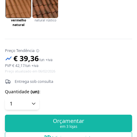
vermelho
natural rústico
natural
Preço Tendência
€ 39,36
/
un
+iva
PVP
€ 42,17
/
un
+iva
Preço atualizado em 06/02/2026
Entrega sob consulta
Quantidade
(
un
)
:
Orçamentar
em 3 lojas