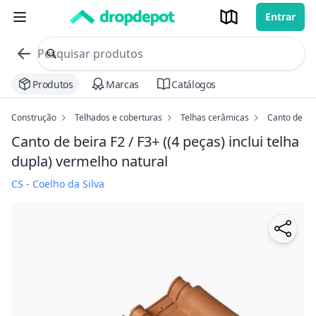
Entrar
commerce search no header
Procurar
Produtos
Marcas
Catálogos
Construção
Telhados e coberturas
Telhas cerâmicas
Canto de bei
Canto de beira F2 / F3+ ((4 peças) inclui telha
dupla)
vermelho natural
CS - Coelho da Silva