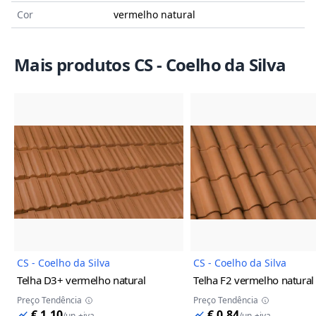
Cor
vermelho natural
Mais produtos CS - Coelho da Silva
Imagem do Produto
Imagem
CS - Coelho da Silva
CS - Coelho da Silva
Telha D3+
vermelho natural
Telha F2
vermelho natural
Preço Tendência
Preço Tendência
€ 1,10
€ 0,84
/
un
+iva
/
un
+iva