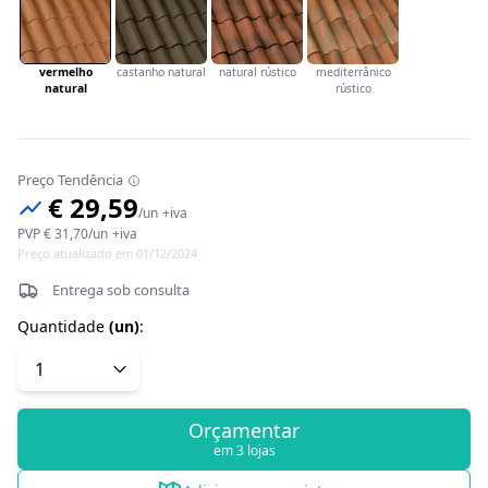
vermelho
castanho natural
natural rústico
mediterrânico
natural
rústico
Preço Tendência
€ 29,59
/
un
+iva
PVP
€ 31,70
/
un
+iva
Preço atualizado em 01/12/2024
Entrega sob consulta
Quantidade
(
un
)
:
Orçamentar
em 3 lojas