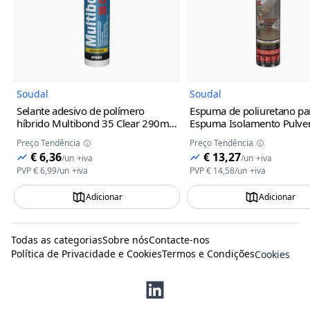
Imagem do Produto
Imagem
Soudal
Soudal
Selante adesivo de polímero
Espuma de poliuretano par
híbrido Multibond 35 Clear 290ml
Espuma Isolamento Pulver
Soudal
Soudal
Preço Tendência
Preço Tendência
€ 6,36
€ 13,27
/
un
+iva
/
un
+iva
PVP
€ 6,99
/
un
+iva
PVP
€ 14,58
/
un
+iva
Adicionar
Adicionar
Todas as categorias
Sobre nós
Contacte-nos
Política de Privacidade e Cookies
Termos e Condições
Cookies