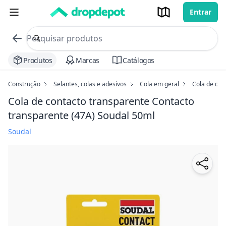
Entrar
commerce search no header
Procurar
Produtos
Marcas
Catálogos
Construção
Selantes, colas e adesivos
Cola em geral
Cola de con
Cola de contacto transparente Contacto
transparente (47A) Soudal
50ml
Soudal