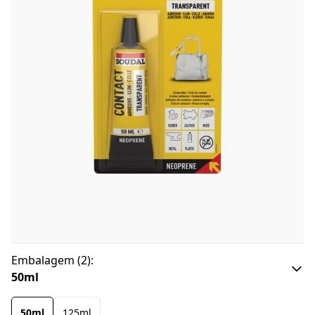
Embalagem
(
2
):
50ml
50ml
125ml