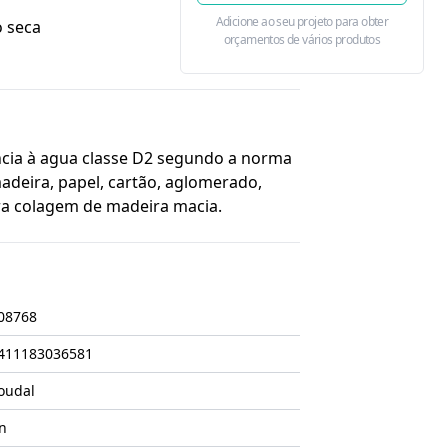
Adicione ao seu projeto para obter
 seca
orçamentos de vários produtos
ncia à agua classe D2 segundo a norma
equada para colagem de madeira macia.
08768
411183036581
oudal
n