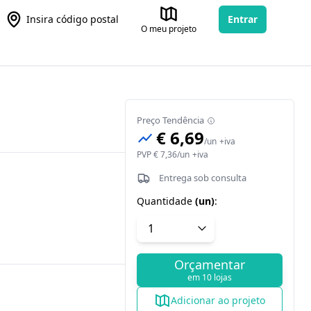
Insira código postal
Entrar
O meu projeto
Preço Tendência
€ 6,69
/
un
+iva
PVP
€ 7,36
/
un
+iva
Entrega sob consulta
Quantidade
(
un
)
:
Orçamentar
em 10 lojas
Adicionar ao projeto