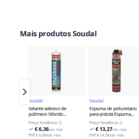
Mais produtos Soudal
Imagem do Produto
Imagem 
Próximo
Soudal
Soudal
Selante adesivo de
Espuma de poliuretano
polímero híbrido
para pistola Espuma
Multibond 35 Clear 290ml
Isolamento Pulverizável
Preço Tendência
Preço Tendência
Soudal
Soudal
€ 6,36
€ 13,27
/
un
+iva
/
un
+iva
PVP
€ 6,99
/
un
+iva
PVP
€ 14,58
/
un
+iva