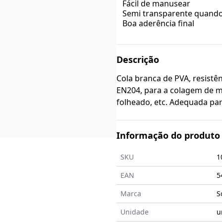
Fácil de manusear
Semi transparente quando
Boa aderência final
Descrição
Cola branca de PVA, resistê
EN204, para a colagem de madeira, papel, cartão, aglomerado,
folheado, etc. Ad
Informação do produto
SKU
1
EAN
5
Marca
S
Unidade
u