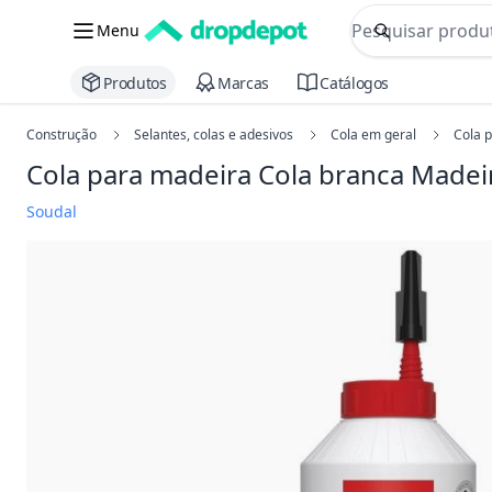
commerce searc
Menu
Procurar
Produtos
Marcas
Catálogos
Construção
Selantes, colas e adesivos
Cola em geral
Cola 
Cola para madeira Cola branca Made
Soudal