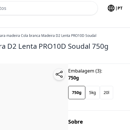
h no header
|
PT
para madeira Cola branca Madeira D2 Lenta PRO10D Soudal
ira D2 Lenta PRO10D Soudal
750g
Embalagem
(
3
):
750g
750g
5kg
20l
Sobre