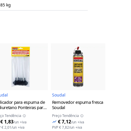
.85 kg
uto
Imagem do Produto
Imagem do Produto
udal
Soudal
Soudal
licador para espuma de
Removedor espuma fresca
Aplicador d
liuretano Ponteiras para
Soudal
Ponteiras p
puma PU manual Soudal
Soudal
ço Tendência
Preço Tendência
Preço Tendên
€ 1,83
€ 7,12
€ 2,27
/
un
+iva
/
un
+iva
/
P
€ 2,01
/
un
+iva
PVP
€ 7,82
/
un
+iva
PVP
€ 2,49
/
u