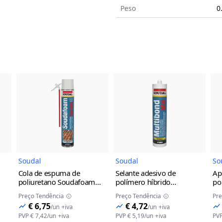
Peso
0
do Produto
Imagem do Produto
Imagem do Prod
Soudal
Soudal
So
Cola de espuma de
Selante adesivo de
Ap
poliuretano Soudafoam
polímero híbrido
po
espuma para telhas
Multibond MS35 Soudal
es
Preço Tendência
Preço Tendência
Pre
Manual Soudal
Cinzento
290ml, Branco
€ 6,75
€ 4,72
/
un
+iva
/
un
+iva
PVP
€ 7,42
/
un
+iva
PVP
€ 5,19
/
un
+iva
PV