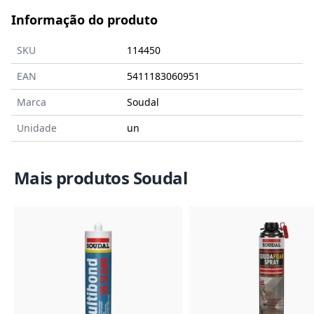
Informação do produto
SKU
114450
EAN
5411183060951
Marca
Soudal
Unidade
un
Mais produtos Soudal
Imagem do Produto
Imagem