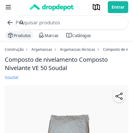
Entrar
commerce search no header
Procurar
Produtos
Marcas
Catálogos
Construção
Argamassas
Argamassas técnicas
Composto de nive
Composto de nivelamento Composto
Nivelante VE 50 Soudal
Soudal