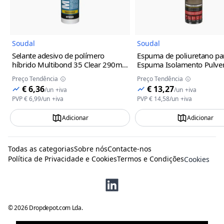
Soudal
Soudal
Selante adesivo de polímero
Espuma de poliuretano par
híbrido Multibond 35 Clear 290ml
Espuma Isolamento Pulver
Soudal
Soudal
Preço Tendência
Preço Tendência
€ 6,36
€ 13,27
/
un
+iva
/
un
+iva
PVP
€ 6,99
/
un
+iva
PVP
€ 14,58
/
un
+iva
Adicionar
Adicionar
Todas as categorias
Sobre nós
Contacte-nos
Política de Privacidade e Cookies
Termos e Condições
Cookies
©
2026
Dropdepot.com Lda.