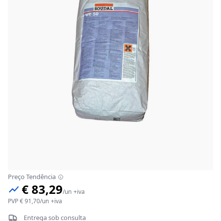
Preço Tendência
€ 83,29
/
un
+iva
PVP
€ 91,70
/
un
+iva
Entrega sob consulta