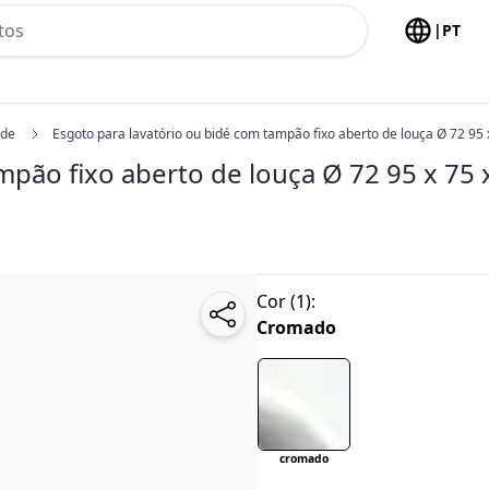
h no header
|
PT
ide
Esgoto para lavatório ou bidé com tampão fixo aberto de louça Ø 72 9
ampão fixo aberto de louça Ø 72 95 x 7
Cor
(
1
):
Cromado
cromado