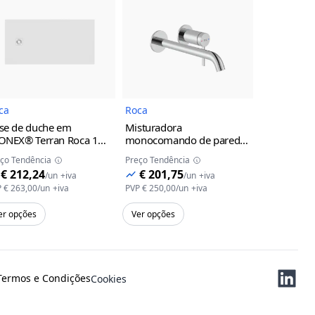
uto
Imagem do Produto
Imagem do Produto
ca
Roca
Roca
se de duche em
Misturadora
Lavatório 
ONEX® Terran Roca
10 -
monocomando de parede
425 x 425
anco, 1000 mm, válvula
para lavatório, cano
Roca
00 - 
ço Tendência
Preço Tendência
Preço Tendên
 mm, 26 mm, 700 mm
230mm (a completar com
€ 212,24
€ 201,75
€ 83,12
/
un
+iva
/
un
+iva
kit universal ref.
P
€ 263,00
/
un
+iva
PVP
€ 250,00
/
un
+iva
PVP
€ 103,00
A5E3501..0) Roca
C0 -
Cromado
er opções
Ver opções
Ver opções
Termos e Condições
Cookies