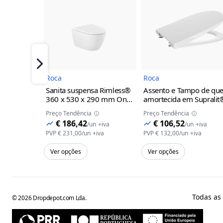
Imagem do Produto
Imagem 
Próximo
Roca
Roca
Sanita suspensa Rimless®
Assento e Tampo de qu
360 x 530 x 290 mm One
amortecida em Supralit
Roca
00 - Branco
para sanita Ona Roca
00
Preço Tendência
Preço Tendência
Branco
€ 186,42
€ 106,52
/
un
+iva
/
un
+iva
PVP
€ 231,00
/
un
+iva
PVP
€ 132,00
/
un
+iva
Ver opções
Ver opções
Todas as
©
2026
Dropdepot.com Lda.