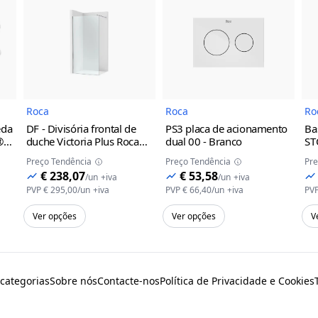
do Produto
Imagem do Produto
Imagem do Prod
Roca
Roca
Ro
eda
DF - Divisória frontal de
PS3 placa de acionamento
Ba
®
duche Victoria Plus Roca
dual
00 - Branco
ST
 -
Prata brilho, 800 mm
Br
Preço Tendência
Preço Tendência
Pre
80
€ 238,07
€ 53,58
/
un
+iva
/
un
+iva
PVP
€ 295,00
/
un
+iva
PVP
€ 66,40
/
un
+iva
PV
Ver opções
Ver opções
V
 categorias
Sobre nós
Contacte-nos
Política de Privacidade e Cookies