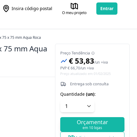
Insira código postal
Entrar
O meu projeto
5 x 75 x 75 mm Aqua Roca
5 x 75 mm Aqua
Preço Tendência
€ 53,83
/
un
+iva
PVP
€ 66,70
/
un
+iva
Preço atualizado em 01/02/2025
Entrega sob consulta
Quantidade
(
un
)
:
Orçamentar
em 10 lojas