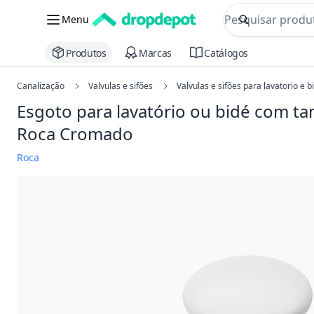
commerce searc
Menu
Procurar
Produtos
Marcas
Catálogos
Canalização
Valvulas e sifões
Valvulas e sifões para lavatorio e b
Esgoto para lavatório ou bidé com t
Roca
Cromado
Roca