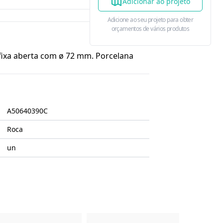
Adicionar ao projeto
Adicione ao seu projeto para obter
orçamentos de vários produtos
ixa aberta com ø 72 mm. Porcelana
A50640390C
Roca
un