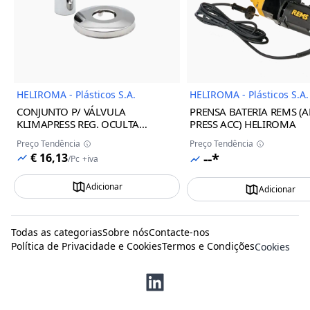
Imagem do Produto
Imagem
HELIROMA - Plásticos S.A.
HELIROMA - Plásticos S.A.
CONJUNTO P/ VÁLVULA
PRENSA BATERIA REMS (A
KLIMAPRESS REG. OCULTA
PRESS ACC) HELIROMA
BRANCA 16/32 HELIROMA
Preço Tendência
Preço Tendência
--*
€ 16,13
/
Pc
+iva
Adicionar
Adicionar
Todas as categorias
Sobre nós
Contacte-nos
Política de Privacidade e Cookies
Termos e Condições
Cookies