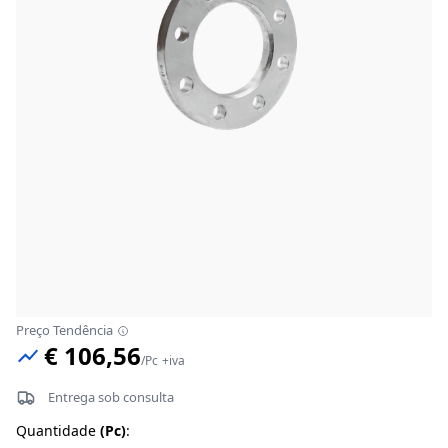
Preço Tendência
€ 106,56
/
Pc
+iva
Entrega sob consulta
Quantidade
(
Pc
)
: