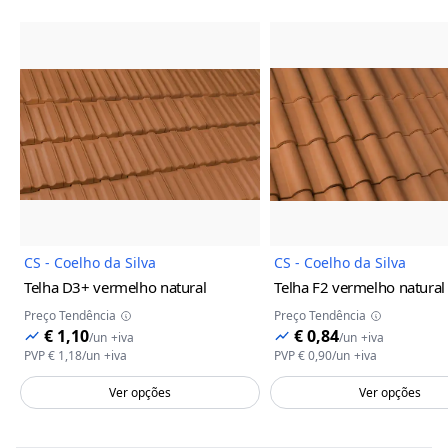
Imagem do Produto
Imagem
CS - Coelho da Silva
CS - Coelho da Silva
Telha D3+
vermelho natural
Telha F2
vermelho natural
Preço Tendência
Preço Tendência
€ 1,10
€ 0,84
/
un
+iva
/
un
+iva
PVP
€ 1,18
/
un
+iva
PVP
€ 0,90
/
un
+iva
Ver opções
Ver opções