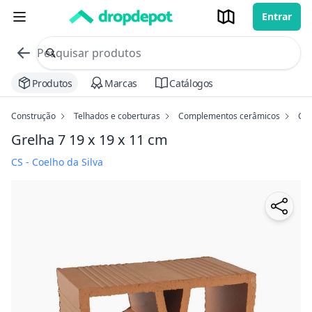
Entrar
commerce search no header
Procurar
Produtos
Marcas
Catálogos
Construção
Telhados e coberturas
Complementos cerâmicos
Gre
Grelha 7 19 x 19 x 11 cm
CS - Coelho da Silva