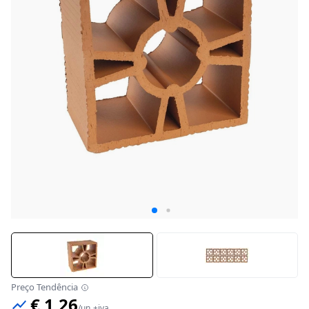
Preço Tendência
€ 1,26
/
un
+iva