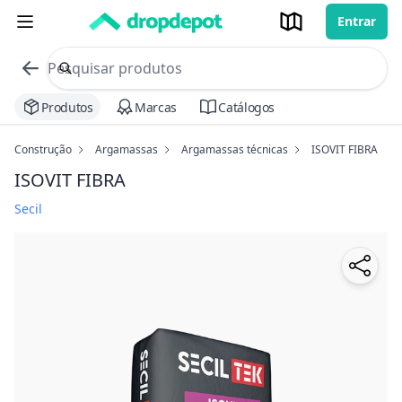
Entrar
commerce search no header
Procurar
Produtos
Marcas
Catálogos
Construção
Argamassas
Argamassas técnicas
ISOVIT FIBRA
ISOVIT FIBRA
Secil