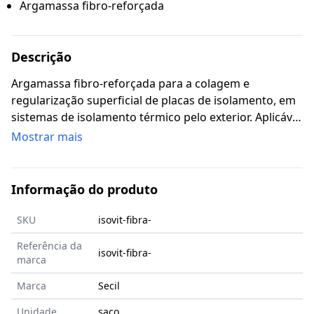
Argamassa fibro-reforçada
Descrição
Argamassa fibro-reforçada para a colagem e
regularização superficial de placas de isolamento, em
sistemas de isolamento térmico pelo exterior. Aplicável
em obra nova e renovação de fachadas.
Mostrar mais
Informação do produto
SKU
isovit-fibra-
Referência da
isovit-fibra-
marca
Marca
Secil
Unidade
saco