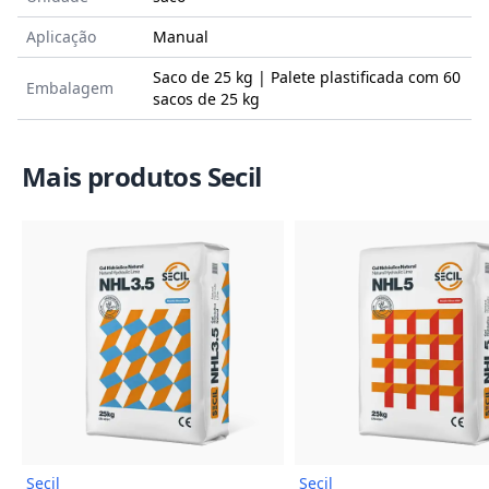
Aplicação
Manual
Saco de 25 kg | Palete plastificada com 60
Embalagem
sacos de 25 kg
Mais produtos Secil
Imagem do Produto
Imagem
Secil
Secil