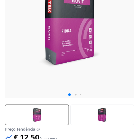
Preço Tendência
€ 12,50
/
saco
+iva