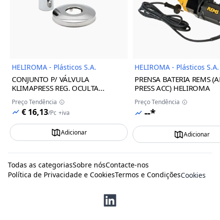
Imagem do Produto
Imagem
HELIROMA - Plásticos S.A.
HELIROMA - Plásticos S.A.
CONJUNTO P/ VÁLVULA
PRENSA BATERIA REMS (A
KLIMAPRESS REG. OCULTA
PRESS ACC) HELIROMA
BRANCA 16/32 HELIROMA
Preço Tendência
Preço Tendência
--*
€ 16,13
/
Pc
+iva
Adicionar
Adicionar
Todas as categorias
Sobre nós
Contacte-nos
Política de Privacidade e Cookies
Termos e Condições
Cookies