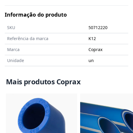
Informação do produto
SKU
50712220
Referência da marca
K12
Marca
Coprax
Unidade
un
Mais produtos Coprax
Imagem do Produto
Imagem