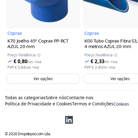
Coprax
Coprax
K70 Joelho 45º Coprax PP-RCT
K00 Tubo Coprax Fibra S3,
AZUL
20 mm
4 metros AZUL
20 mm
Preço Tendência
Preço Tendência
€ 0,80
€ 2,33
/
un
+iva
/
m
+iva
PVP
€ 0,84
/
un
+iva
PVP
€ 2,45
/
m
+iva
Ver opções
Ver opções
Todas as categorias
Sobre nós
Contacte-nos
Política de Privacidade e Cookies
Termos e Condições
Cookies
©
2026
Dropdepot.com Lda.