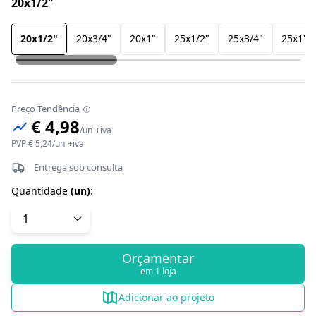
20x1/2"
20x1/2"
20x3/4"
20x1"
25x1/2"
25x3/4"
25x1"
Preço Tendência
€ 4,98
/
un
+iva
PVP
€ 5,24
/
un
+iva
Entrega sob consulta
Quantidade
(
un
)
:
Orçamentar
em 1 loja
Adicionar ao projeto