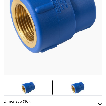
Dimensão
(
16
):