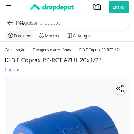
Entrar
commerce search no header
Procurar
Produtos
Marcas
Catálogos
Canalização
Tubagens e acessórios
K13 F Coprax PP-RCT AZUL
K13 F Coprax PP-RCT AZUL
20x1/2"
Coprax