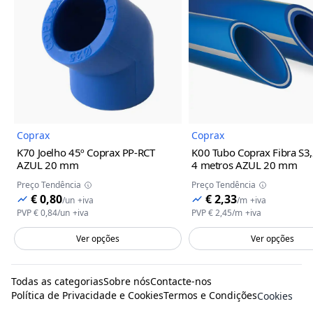
Imagem do Produto
Imagem
Coprax
Coprax
K70 Joelho 45º Coprax PP-RCT
K00 Tubo Coprax Fibra S3,
AZUL
20 mm
4 metros AZUL
20 mm
Preço Tendência
Preço Tendência
€ 0,80
€ 2,33
/
un
+iva
/
m
+iva
PVP
€ 0,84
/
un
+iva
PVP
€ 2,45
/
m
+iva
Ver opções
Ver opções
Todas as categorias
Sobre nós
Contacte-nos
Política de Privacidade e Cookies
Termos e Condições
Cookies