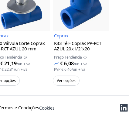
uto
Imagem do Produto
Imagem do Produto
prax
Coprax
Coprax
0 Válvula Corte Coprax
K33 Tê F Coprax PP-RCT
K13 F Cop
-RCT AZUL
20 mm
AZUL
20x1/2"x20
20x1/2"
ço Tendência
Preço Tendência
Preço Tendên
€ 21,19
€ 6,08
€ 4,98
/
un
+iva
/
un
+iva
/
P
€ 22,31
/
un
+iva
PVP
€ 6,40
/
un
+iva
PVP
€ 5,24
/
u
er opções
Ver opções
Ver opções
Termos e Condições
Cookies