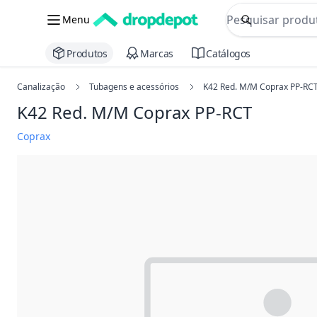
commerce searc
Menu
Procurar
Produtos
Marcas
Catálogos
Canalização
Tubagens e acessórios
K42 Red. M/M Coprax PP-RC
K42 Red. M/M Coprax PP-RCT
Coprax