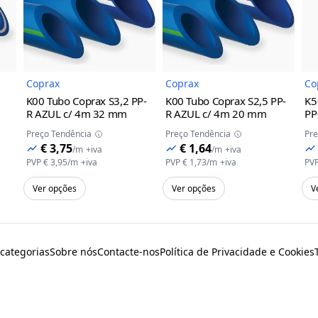
do Produto
Imagem do Produto
Imagem do Prod
Coprax
Coprax
Co
K00 Tubo Coprax S3,2 PP-
K00 Tubo Coprax S2,5 PP-
K5
R AZUL c/ 4m
32 mm
R AZUL c/ 4m
20 mm
PP
Preço Tendência
Preço Tendência
Pre
€ 3,75
€ 1,64
/
m
+iva
/
m
+iva
PVP
€ 3,95
/
m
+iva
PVP
€ 1,73
/
m
+iva
PV
Ver opções
Ver opções
V
 categorias
Sobre nós
Contacte-nos
Política de Privacidade e Cookies