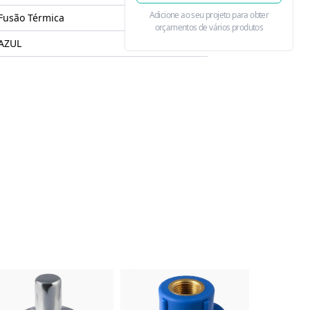
Adicione ao seu projeto para obter
Fusão Térmica
orçamentos de vários produtos
AZUL