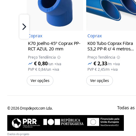
Imagem do Produto
Imagem 
Próximo
Coprax
Coprax
K70 Joelho 45º Coprax PP-
K00 Tubo Coprax Fibra
RCT AZUL
20 mm
S3,2 PP-R c/ 4 metros
AZUL
20 mm
Preço Tendência
Preço Tendência
€ 0,80
€ 2,33
/
un
+iva
/
m
+iva
PVP
€ 0,84
/
un
+iva
PVP
€ 2,45
/
m
+iva
Ver opções
Ver opções
Todas as
©
2026
Dropdepot.com Lda.
Dados do projeto