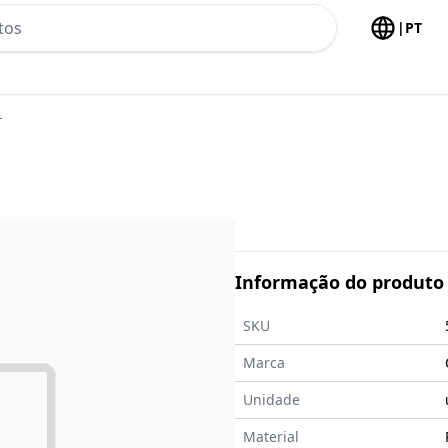
h no header
|
PT
T
Informação do produto
SKU
Marca
Unidade
Material