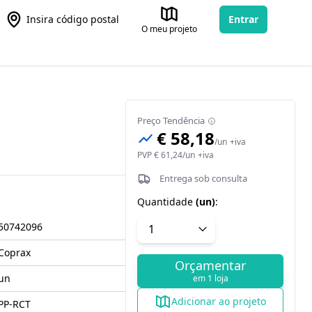
Insira código postal
Entrar
O meu projeto
Preço Tendência
€ 58,18
/
un
+iva
PVP
€ 61,24
/
un
+iva
Entrega sob consulta
Quantidade
(
un
)
:
50742096
Coprax
Orçamentar
un
em 1 loja
Adicionar ao projeto
PP-RCT