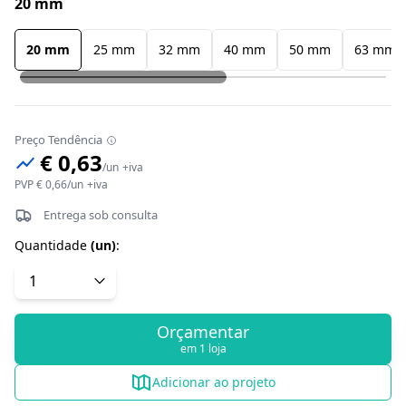
20 mm
20 mm
25 mm
32 mm
40 mm
50 mm
63 mm
Preço Tendência
€ 0,63
/
un
+iva
PVP
€ 0,66
/
un
+iva
Entrega sob consulta
Quantidade
(
un
)
:
Orçamentar
em 1 loja
Adicionar ao projeto