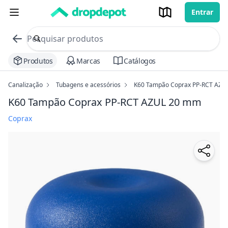
Entrar
commerce search no header
Procurar
Produtos
Marcas
Catálogos
Canalização
Tubagens e acessórios
K60 Tampão Coprax PP-RCT AZU
K60 Tampão Coprax PP-RCT AZUL
20 mm
Coprax