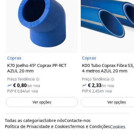
Imagem do Produto
Imagem
Coprax
Coprax
K70 Joelho 45º Coprax PP-RCT
K00 Tubo Coprax Fibra S3,
AZUL
20 mm
4 metros AZUL
20 mm
Preço Tendência
Preço Tendência
€ 0,80
€ 2,33
/
un
+iva
/
m
+iva
PVP
€ 0,84
/
un
+iva
PVP
€ 2,45
/
m
+iva
Ver opções
Ver opções
Todas as categorias
Sobre nós
Contacte-nos
Política de Privacidade e Cookies
Termos e Condições
Cookies