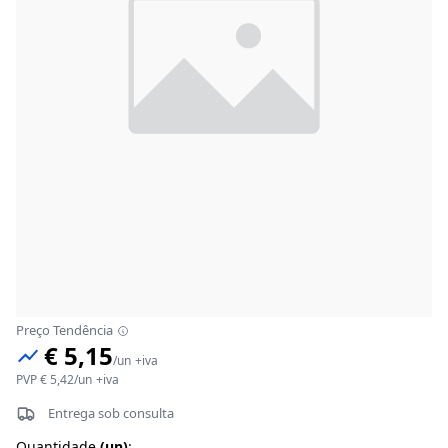
Preço Tendência
€ 5,15
/
un
+iva
PVP
€ 5,42
/
un
+iva
Entrega sob consulta
Quantidade
(
un
)
: