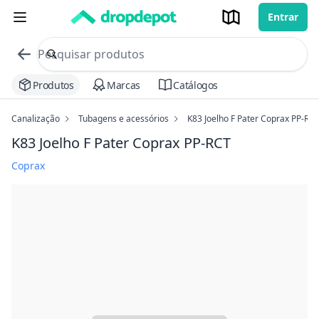
Entrar
commerce search no header
Procurar
Produtos
Marcas
Catálogos
Canalização
Tubagens e acessórios
K83 Joelho F Pater Coprax PP-RC
K83 Joelho F Pater Coprax PP-RCT
Coprax