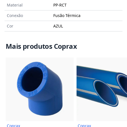
Material
PP-RCT
Conexão
Fusão Térmica
Cor
AZUL
Mais produtos Coprax
Imagem do Produto
Imagem
Coprax
Coprax