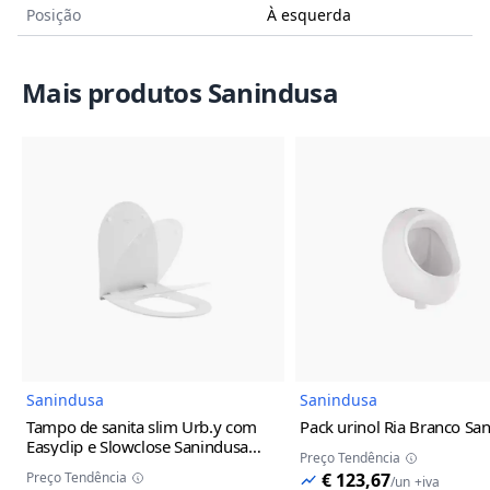
Posição
À esquerda
Mais produtos Sanindusa
Imagem do Produto
Imagem
Sanindusa
Sanindusa
Tampo de sanita slim Urb.y com
Pack urinol Ria Branco Sa
Easyclip e Slowclose Sanindusa
Preço Tendência
Branco
Preço Tendência
€ 123,67
/
un
+iva