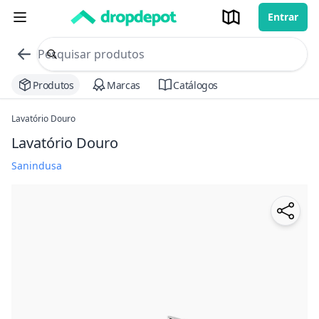
Entrar
commerce search no header
Procurar
Produtos
Marcas
Catálogos
Lavatório Douro
Lavatório Douro
Sanindusa