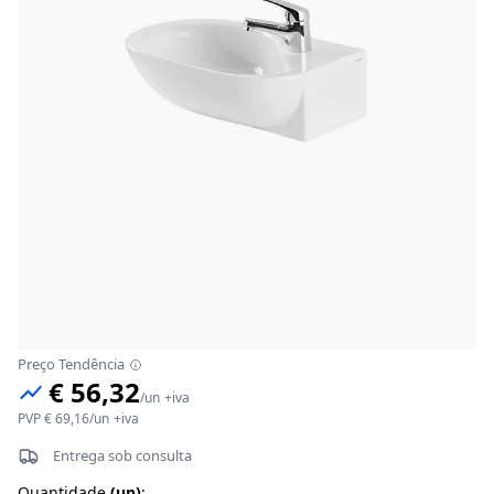
Preço Tendência
€ 56,32
/
un
+iva
PVP
€ 69,16
/
un
+iva
Entrega sob consulta
Quantidade
(
un
)
: