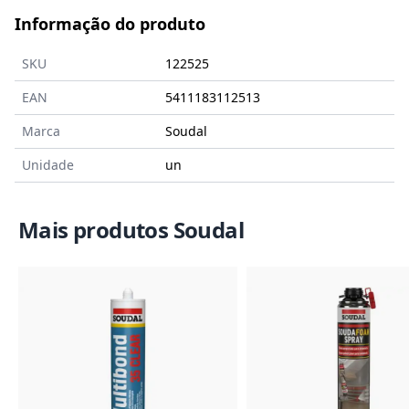
Informação do produto
SKU
122525
EAN
5411183112513
Marca
Soudal
Unidade
un
Mais produtos Soudal
Imagem do Produto
Imagem