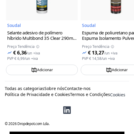
Soudal
Soudal
Selante adesivo de polímero
Espuma de poliuretano par
híbrido Multibond 35 Clear 290ml
Espuma Isolamento Pulver
Soudal
Soudal
Preço Tendência
Preço Tendência
€ 6,36
€ 13,27
/
un
+iva
/
un
+iva
PVP
€ 6,99
/
un
+iva
PVP
€ 14,58
/
un
+iva
Adicionar
Adicionar
Todas as categorias
Sobre nós
Contacte-nos
Política de Privacidade e Cookies
Termos e Condições
Cookies
©
2026
Dropdepot.com Lda.