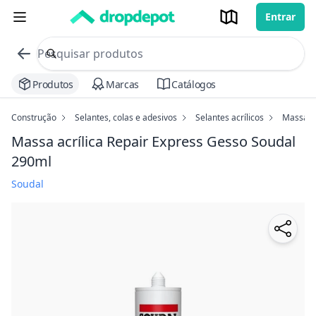
Entrar
commerce search no header
Procurar
Produtos
Marcas
Catálogos
Construção
Selantes, colas e adesivos
Selantes acrílicos
Massa ac
Massa acrílica Repair Express Gesso Soudal
290ml
Soudal