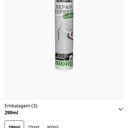
Embalagem
(
3
):
290ml
290ml
250ml
900ml