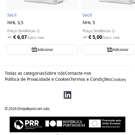
Secil
Secil
NHL 3,5
NHL 5
Preço Tendência
Preço Tendência
€ 6,07
€ 5,00
/
saco
+iva
/
Saco
+iva
Adicionar
Adicionar
Todas as categorias
Sobre nós
Contacte-nos
Política de Privacidade e Cookies
Termos e Condições
Cookies
©
2026
Dropdepot.com Lda.