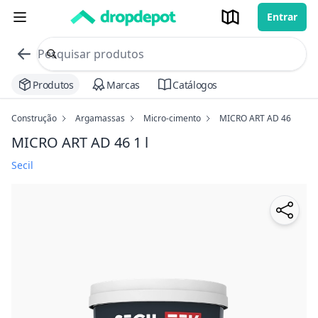
Entrar
commerce search no header
Procurar
Produtos
Marcas
Catálogos
Construção
Argamassas
Micro-cimento
MICRO ART AD 46
MICRO ART AD 46
1 l
Secil