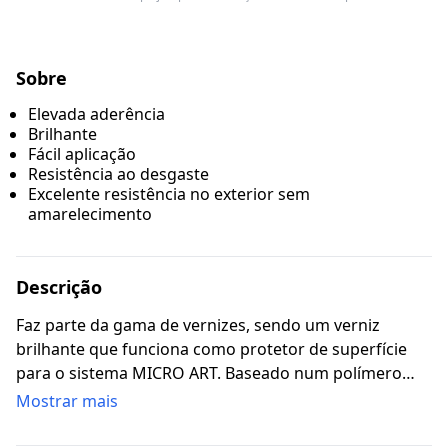
Sobre
Elevada aderência
Brilhante
Fácil aplicação
Resistência ao desgaste
Excelente resistência no exterior sem
amarelecimento
Descrição
Faz parte da gama de vernizes, sendo um verniz
brilhante que funciona como protetor de superfície
para o sistema MICRO ART. Baseado num polímero
100% acrílico, autoreticulável de nova geração - nano
Mostrar mais
tecnologia.