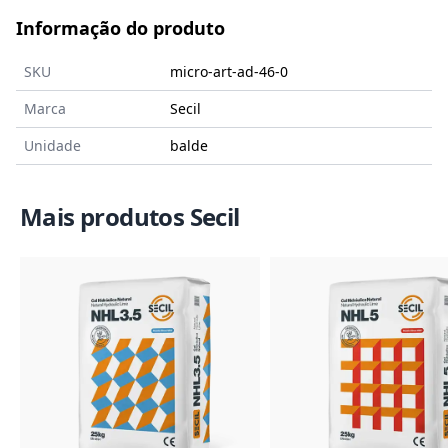
Informação do produto
SKU
micro-art-ad-46-0
Marca
Secil
Unidade
balde
Mais produtos Secil
Imagem do Produto
Imagem