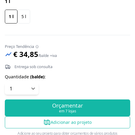
1 l
1 l
5 l
Preço Tendência
€ 34,85
/
balde
+iva
Entrega sob consulta
Quantidade
(
balde
)
:
Orçamentar
em 7 lojas
Adicionar ao projeto
Adicione ao seu projeto para obter orçamentos de vários produtos