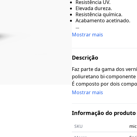
Resistência UV.
Elevada dureza.
Resistência química.
Acabamento acetinado.
...
Mostrar mais
Descrição
Faz parte da gama dos verni
poliuretano bi-componente pré-doseado para sistema MICRO ART.
É composto por dois componentes pré-doseados:.MICRO ART AD
50 Componente A - verniz;
Mostrar mais
endurecedor.
Informação do produto
SKU
mic