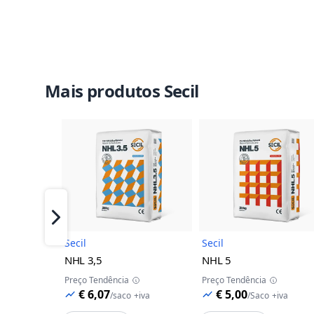
Mais produtos Secil
Imagem do Produto
Imagem 
Próximo
Secil
Secil
NHL 3,5
NHL 5
Preço Tendência
Preço Tendência
€ 6,07
€ 5,00
/
saco
+iva
/
Saco
+iva