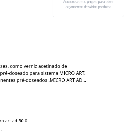
Adicione ao seu projeto para obter
orçamentos de vários produtos
zes, como verniz acetinado de
.MICRO ART AD 50 Componente B -
ro-art-ad-50-0