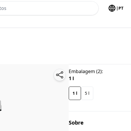
h no header
|
PT
Embalagem
(
2
):
1 l
1 l
5 l
Sobre