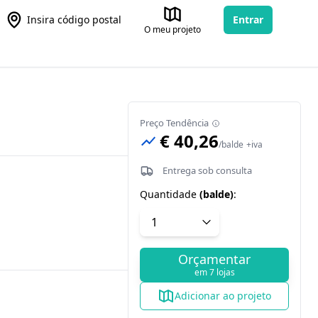
Insira código postal
Entrar
O meu projeto
Preço Tendência
€ 40,26
/
balde
+iva
Entrega sob consulta
Quantidade
(
balde
)
:
Orçamentar
em 7 lojas
Adicionar ao projeto