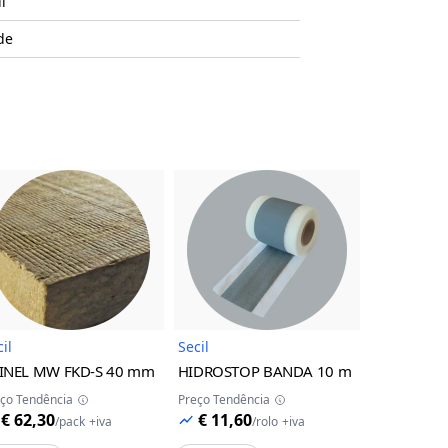
l
de
uto
Imagem do Produto
Imagem do Produto
il
Secil
Secil
INEL MW FKD-S
40 mm
HIDROSTOP BANDA
10 m
REDUR PK 
ço Tendência
Preço Tendência
Preço Tendên
€ 62,30
€ 11,60
€ 7,09
/
pack
+iva
/
rolo
+iva
/