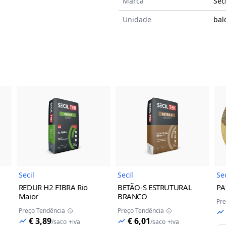
Marca
Seci
Unidade
bal
do Produto
Imagem do Produto
Imagem do Prod
Secil
Secil
Sec
REDUR H2 FIBRA
Rio
BETÃO-S ESTRUTURAL
PA
Maior
BRANCO
Pre
Preço Tendência
Preço Tendência
€ 3,89
€ 6,01
/
saco
+iva
/
saco
+iva