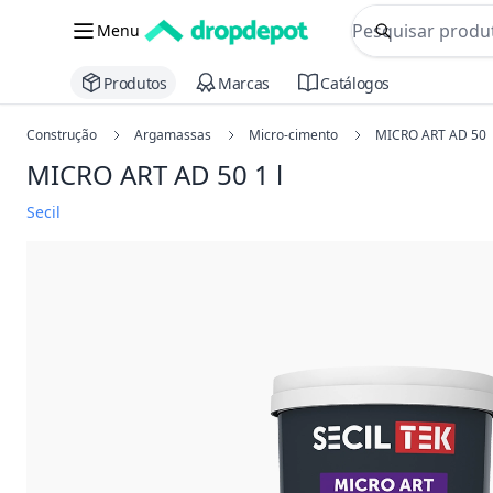
commerce searc
Menu
Procurar
Produtos
Marcas
Catálogos
Construção
Argamassas
Micro-cimento
MICRO ART AD 50
MICRO ART AD 50
1 l
Secil