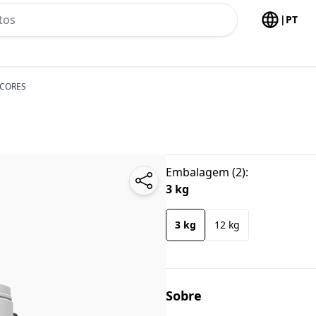
h no header
|
PT
 CORES
Embalagem
(
2
):
3 kg
3 kg
12 kg
Sobre