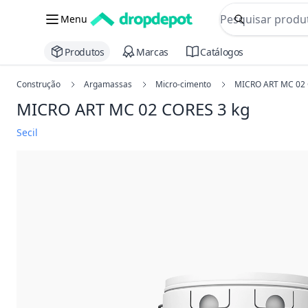
commerce searc
Menu
Procurar
Produtos
Marcas
Catálogos
Construção
Argamassas
Micro-cimento
MICRO ART MC 02
MICRO ART MC 02 CORES
3 kg
Secil