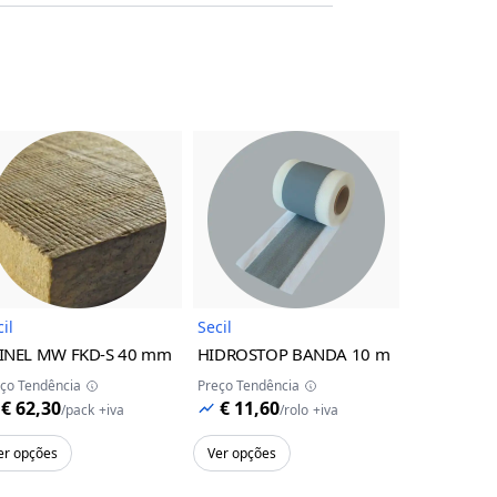
uto
Imagem do Produto
Imagem do Produto
il
Secil
Secil
INEL MW FKD-S
40 mm
HIDROSTOP BANDA
10 m
REDUR PK 
ço Tendência
Preço Tendência
Preço Tendên
€ 62,30
€ 11,60
€ 7,09
/
pack
+iva
/
rolo
+iva
/
er opções
Ver opções
Adicion