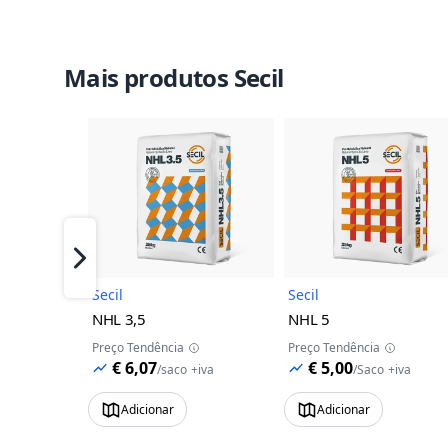
Mais produtos Secil
Imagem do Produto
Imagem 
Próximo
Secil
Secil
NHL 3,5
NHL 5
Preço Tendência
Preço Tendência
€ 6,07
€ 5,00
/
saco
+iva
/
Saco
+iva
Adicionar
Adicionar