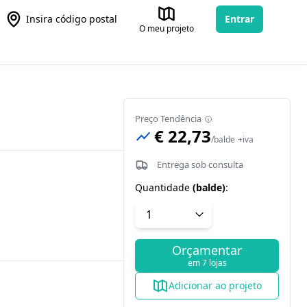
Insira código postal
Entrar
O meu projeto
Preço Tendência
€ 22,73
/
balde
+iva
Entrega sob consulta
Quantidade
(
balde
)
:
Orçamentar
em 7 lojas
Adicionar ao projeto