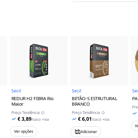
do Produto
Imagem do Produto
Imagem do Prod
Secil
Secil
Sec
REDUR H2 FIBRA
Rio
BETÃO-S ESTRUTURAL
PA
Maior
BRANCO
Pre
Preço Tendência
Preço Tendência
€ 3,89
€ 6,01
/
saco
+iva
/
saco
+iva
V
Ver opções
Adicionar