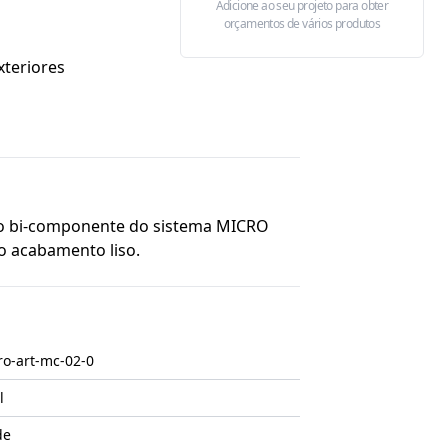
Adicione ao seu projeto para obter
orçamentos de vários produtos
xteriores
o bi-componente do sistema MICRO
xecução do acabamento liso.
ro-art-mc-02-0
l
de