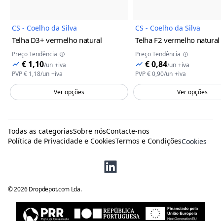
CS - Coelho da Silva
CS - Coelho da Silva
Telha D3+
vermelho natural
Telha F2
vermelho natural
Preço Tendência
Preço Tendência
€ 1,10
€ 0,84
/
un
+iva
/
un
+iva
PVP
€ 1,18
/
un
+iva
PVP
€ 0,90
/
un
+iva
Ver opções
Ver opções
Todas as categorias
Sobre nós
Contacte-nos
Política de Privacidade e Cookies
Termos e Condições
Cookies
©
2026
Dropdepot.com Lda.