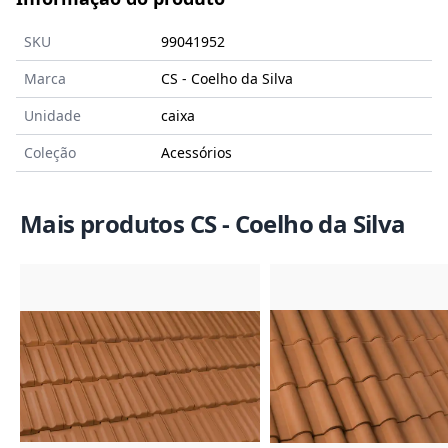
SKU
99041952
Marca
CS - Coelho da Silva
Unidade
caixa
Coleção
Acessórios
Mais produtos CS - Coelho da Silva
Imagem do Produto
Imagem