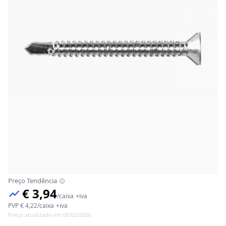
Preço Tendência
€ 3,94
/
caixa
+iva
PVP
€ 4,22
/
caixa
+iva
Preço atualizado em 06/02/2026