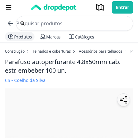
Entrar
commerce search no header
Procurar
Produtos
Marcas
Catálogos
Construção
Telhados e coberturas
Acessórios para telhados
Para
Parafuso autoperfurante 4.8x50mm cab.
estr. embeber 100 un.
CS - Coelho da Silva