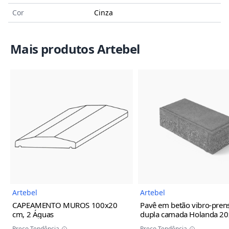
Cor
Cinza
Mais produtos Artebel
Imagem do Produto
Imagem
Artebel
Artebel
CAPEAMENTO MUROS
100x20
Pavê em betão vibro-pren
cm, 2 Águas
dupla camada Holanda
20
cm, C/ Bisel, Cinza
Preço Tendência
Preço Tendência