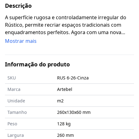
Descrição
A superfície rugosa e controladamente irregular do
Rústico, permite recriar espaços tradicionais com
enquadramentos perfeitos. Agora com uma nova
geometria que permite inúmeras conjugações. Bisel
Mostrar mais
quase inexistente.
Informação do produto
SKU
RUS 6-26-Cinza
Marca
Artebel
Unidade
m2
Tamanho
260x130x60
mm
Peso
128 kg
Largura
260 mm