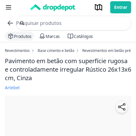
Entrar
commerce search no header
Procurar
Produtos
Marcas
Catálogos
Revestimentos
Base cimento e betão
Revestimentos em betão pré fa
Pavimento em betão com superfície rugosa
e controladamente irregular Rústico
26x13x6
cm, Cinza
Artebel