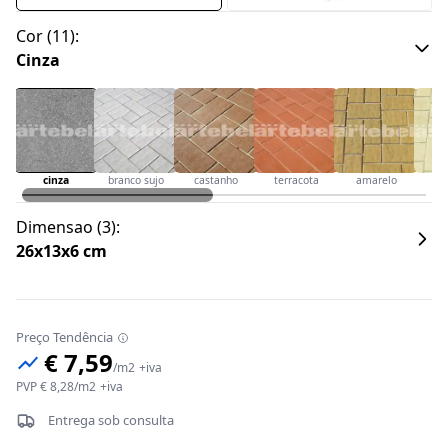
Cor
(
11
):
Cinza
cinza
branco sujo
castanho
terracota
amarelo
c
Dimensao
(
3
):
26x13x6 cm
Preço Tendência
€ 7,59
/
m2
+iva
PVP
€ 8,28
/
m2
+iva
Entrega sob consulta