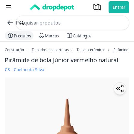
Entrar
commerce search no header
Procurar
Produtos
Marcas
Catálogos
Construção
Telhados e coberturas
Telhas cerâmicas
Pirâmide de 
Pirâmide de bola Júnior
vermelho natural
CS - Coelho da Silva