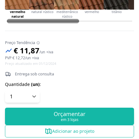
vermelho
natural rústico
mediterrânico
vermelho
titânio
ca
natural
rústico
Preço Tendência
€ 11,87
/
un
+iva
PVP
€ 12,72
/
un
+iva
Preço atualizado em 01/12/2024
Entrega sob consulta
Quantidade
(
un
)
:
Orçamentar
em 3 lojas
Adicionar ao projeto