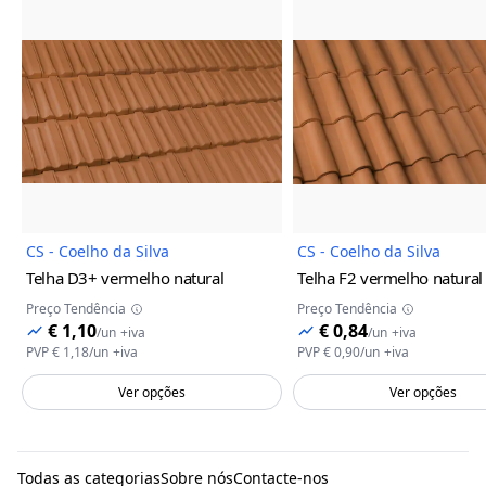
Imagem do Produto
Imagem
CS - Coelho da Silva
CS - Coelho da Silva
Telha D3+
vermelho natural
Telha F2
vermelho natural
Preço Tendência
Preço Tendência
€ 1,10
€ 0,84
/
un
+iva
/
un
+iva
PVP
€ 1,18
/
un
+iva
PVP
€ 0,90
/
un
+iva
Ver opções
Ver opções
Todas as categorias
Sobre nós
Contacte-nos