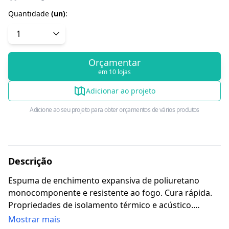
Quantidade
(
un
)
:
Orçamentar
em 10 lojas
Adicionar ao projeto
Adicione ao seu projeto para obter orçamentos de vários produtos
Descrição
Espuma de enchimento expansiva de poliuretano
monocomponente e resistente ao fogo. Cura rápida.
Propriedades de isolamento térmico e acústico.
Expande 35 a 40 vezes o seu volume inicial. Excelente
Mostrar mais