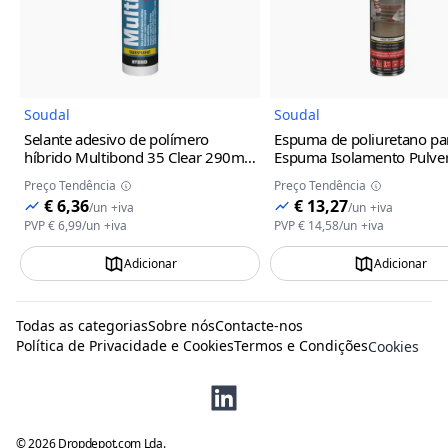
Soudal
Soudal
Selante adesivo de polímero
Espuma de poliuretano par
híbrido Multibond 35 Clear 290ml
Espuma Isolamento Pulver
Soudal
Soudal
Preço Tendência
Preço Tendência
€ 6,36
€ 13,27
/
un
+iva
/
un
+iva
PVP
€ 6,99
/
un
+iva
PVP
€ 14,58
/
un
+iva
Adicionar
Adicionar
Todas as categorias
Sobre nós
Contacte-nos
Política de Privacidade e Cookies
Termos e Condições
Cookies
©
2026
Dropdepot.com Lda.