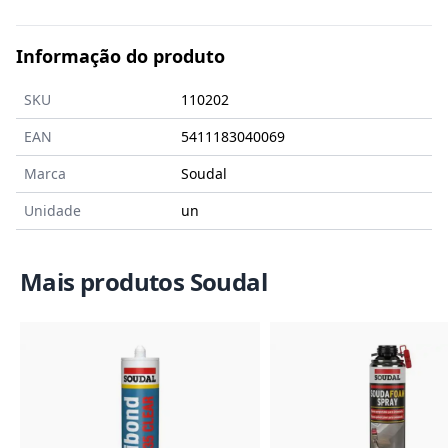
aderência sem necessidade de usar primário.
Disponível nas versões manual e pistola Click&Fix®.
Conforme as normas internacionais, incluindo
Informação do produto
marcação CE.
SKU
110202
EAN
5411183040069
Marca
Soudal
Unidade
un
Mais produtos Soudal
Imagem do Produto
Imagem