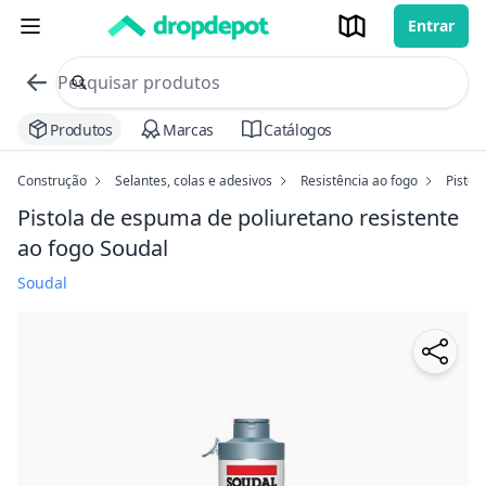
Entrar
commerce search no header
Procurar
Produtos
Marcas
Catálogos
Construção
Selantes, colas e adesivos
Resistência ao fogo
Pistol
Pistola de espuma de poliuretano resistente
ao fogo Soudal
Soudal