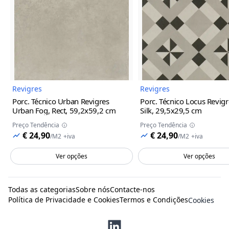
Imagem do Produto
Imagem
Revigres
Revigres
Porc. Técnico Urban Revigres
Porc. Técnico Locus Revigr
Urban Fog, Rect, 59,2x59,2 cm
Silk, 29,5x29,5 cm
Preço Tendência
Preço Tendência
€ 24,90
€ 24,90
/
M2
+iva
/
M2
+iva
Ver opções
Ver opções
Todas as categorias
Sobre nós
Contacte-nos
Política de Privacidade e Cookies
Termos e Condições
Cookies