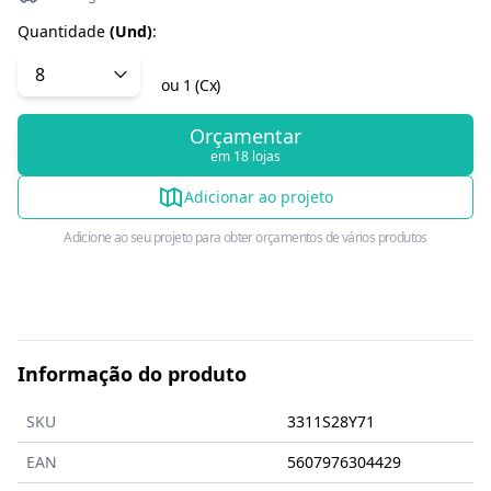
Quantidade
(
Und
)
:
ou
1
(
Cx
)
Orçamentar
em 18 lojas
Adicionar ao projeto
Adicione ao seu projeto para obter orçamentos de vários produtos
Informação do produto
SKU
3311S28Y71
EAN
5607976304429