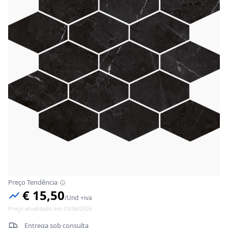
Preço Tendência
€ 15,50
/
Und
+iva
Preço atualizado em 03/06/2026
Entrega sob consulta