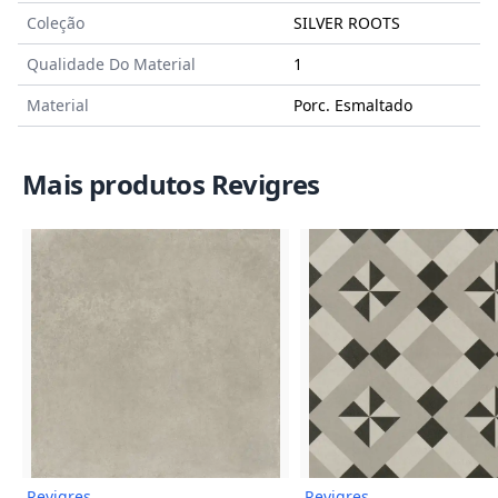
Coleção
SILVER ROOTS
Qualidade Do Material
1
Material
Porc. Esmaltado
Mais produtos Revigres
Imagem do Produto
Imagem
Revigres
Revigres