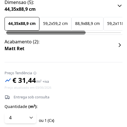
Dimensao
(
5
):
44,35x88,9 cm
44,35x88,9 cm
59,2x59,2 cm
88,9x88,9 cm
59,2x118,
Acabamento
(
2
):
Matt Ret
Preço Tendência
€ 31,44
/
m²
+iva
Preço atualizado em 03/06/2026
Entrega sob consulta
Quantidade
(
m²
)
:
ou
1
(
Cx
)