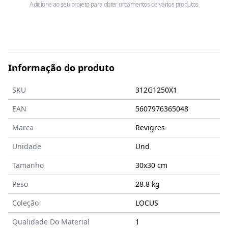
Adicione ao seu projeto para obter orçamentos de vários produtos
Informação do produto
SKU
312G1250X1
EAN
5607976365048
Marca
Revigres
Unidade
Und
Tamanho
30x30
cm
Peso
28.8 kg
Coleção
LOCUS
Qualidade Do Material
1