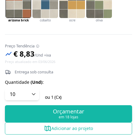
arizona brick
cobalto
ocre
oliva
Preço Tendência
€ 8,83
/
Und
+iva
Preço atualizado em 03/06/2026
Entrega sob consulta
Quantidade
(
Und
)
:
ou
1
(
Cx
)
Orçamentar
em 18 lojas
Adicionar ao projeto