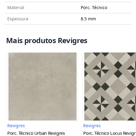
Material
Porc. Técnico
Espessura
8.5 mm
Mais produtos Revigres
Imagem do Produto
Imagem
Revigres
Revigres
Porc. Técnico Urban Revigres
Porc. Técnico Locus Revigr