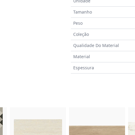
Unidade
Tamanho
Peso
Coleção
Qualidade Do Material
Material
Espessura
do Produto
Imagem do Produto
Imagem do Prod