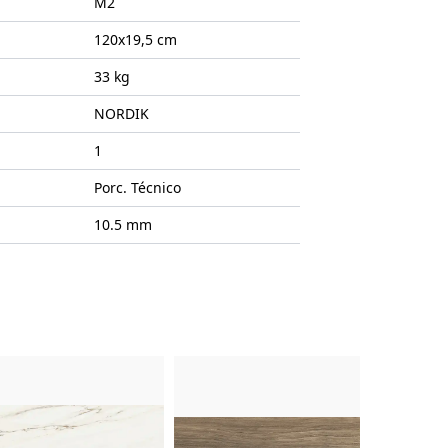
M2
120x19,5
cm
33 kg
NORDIK
1
Porc. Técnico
10.5 mm
uto
Imagem do Produto
Imagem do Produto