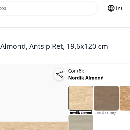
h no header
|
PT
 Almond, Antslp Ret, 19,6x120 cm
Cor
(
6
):
Nordik Almond
nordik almond
nordik cherry
h