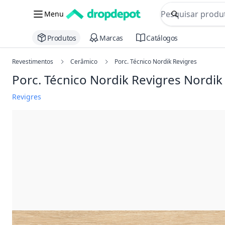
commerce searc
Menu
Procurar
Produtos
Marcas
Catálogos
Revestimentos
Cerâmico
Porc. Técnico Nordik Revigres
Porc. Técnico Nordik Revigres
Nordik
Revigres