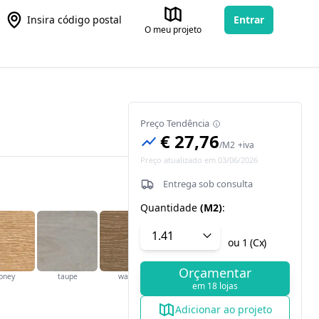
Insira código postal
Entrar
O meu projeto
Preço Tendência
€ 27,76
/
M2
+iva
Preço atualizado em 03/06/2026
Entrega sob consulta
Quantidade
(
M2
)
:
ou
1
(
Cx
)
Orçamentar
oney
taupe
walnut
em 18 lojas
Adicionar ao projeto