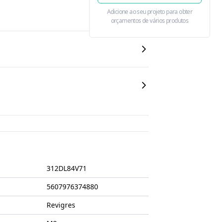
Adicione ao seu projeto para obter
orçamentos de vários produtos
312DL84V71
5607976374880
Revigres