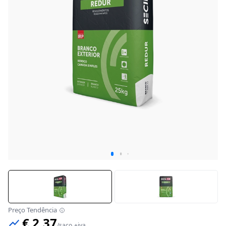
Preço Tendência
€ 2,37
/
saco
+iva