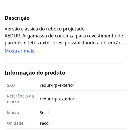
Descrição
Versão clássica do reboco projetado
REDUR..Argamassa de cor cinza para revestimento de
paredes e tetos exteriores, possibilitando a obtenção
de acabamento direto com textura areada fina.
Mostrar mais
Informação do produto
SKU
redur-irp-exterior
Referência da
redur-irp-exterior
marca
Marca
Secil
Unidade
saco