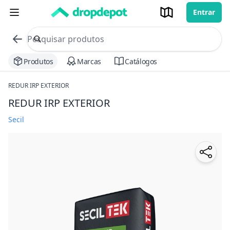
Entrar
commerce search no header
Procurar
Produtos
Marcas
Catálogos
REDUR IRP EXTERIOR
REDUR IRP EXTERIOR
Secil