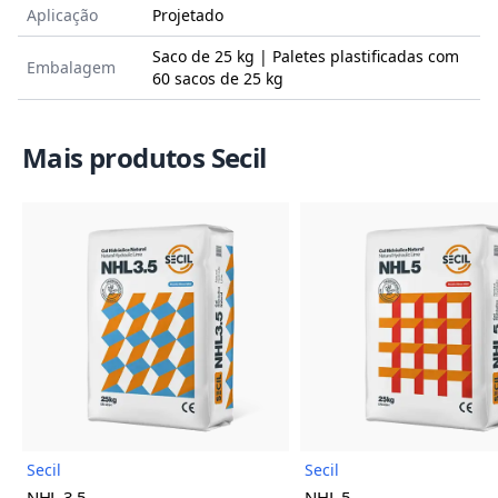
Aplicação
Projetado
Saco de 25 kg | Paletes plastificadas com
Embalagem
60 sacos de 25 kg
Mais produtos Secil
Imagem do Produto
Imagem
Secil
Secil
NHL 3,5
NHL 5