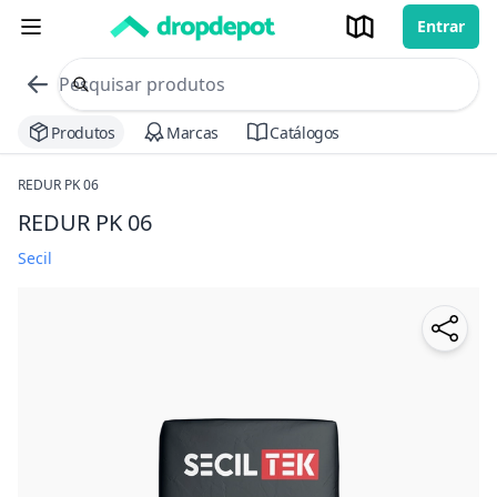
Entrar
commerce search no header
Procurar
Produtos
Marcas
Catálogos
REDUR PK 06
REDUR PK 06
Secil