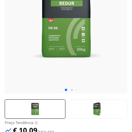
Preço Tendência
€ 10,09
/
saco
+iva