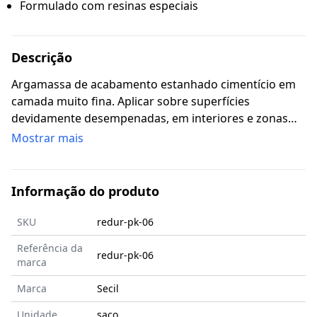
Formulado com resinas especiais
Descrição
Argamassa de acabamento estanhado cimentício em
camada muito fina. Aplicar sobre superfícies
devidamente desempenadas, em interiores e zonas
húmidas, prontas para receber pintura.
Mostrar mais
Informação do produto
SKU
redur-pk-06
Referência da
redur-pk-06
marca
Marca
Secil
Unidade
saco