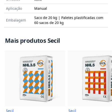
Aplicação
Manual
Saco de 20 kg | Paletes plastificadas com
Embalagem
60 sacos de 20 kg
Mais produtos Secil
Imagem do Produto
Imagem
Secil
Secil