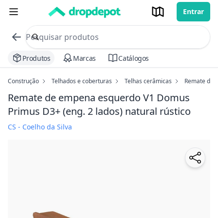
Entrar
commerce search no header
Procurar
Produtos
Marcas
Catálogos
Construção
Telhados e coberturas
Telhas cerâmicas
Remate de e
Remate de empena esquerdo V1 Domus
Primus D3+ (eng. 2 lados)
natural rústico
CS - Coelho da Silva