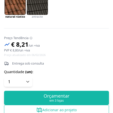
natural rústico
antracite
Preço Tendência
€ 8,21
/
un
+iva
PVP
€ 8,80
/
un
+iva
Preço atualizado em 06/02/2026
Entrega sob consulta
Quantidade
(
un
)
:
Orçamentar
em 3 lojas
Adicionar ao projeto