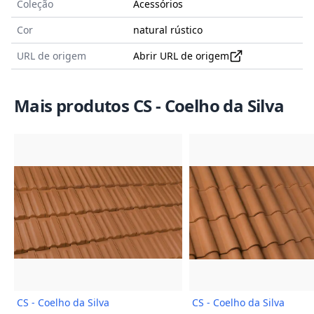
Coleção
Acessórios
Cor
natural rústico
URL de origem
Abrir URL de origem
Mais produtos CS - Coelho da Silva
Imagem do Produto
Imagem
CS - Coelho da Silva
CS - Coelho da Silva