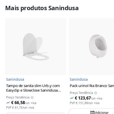
Mais produtos Sanindusa
Imagem do Produto
Imagem
Sanindusa
Sanindusa
Tampo de sanita slim Urb.y com
Pack urinol Ria Branco Sa
Easyclip e Slowclose Sanindusa
Preço Tendência
Branco
Preço Tendência
€ 123,67
/
un
+iva
€ 66,58
/
un
+iva
PVP
€ 151,88
/
un
+iva
PVP
€ 81,76
/
un
+iva
Adicionar