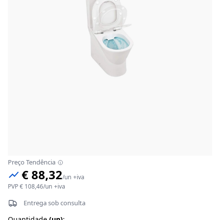
Preço Tendência
€ 88,32
/
un
+iva
PVP
€ 108,46
/
un
+iva
Entrega sob consulta
Quantidade
(
un
)
: