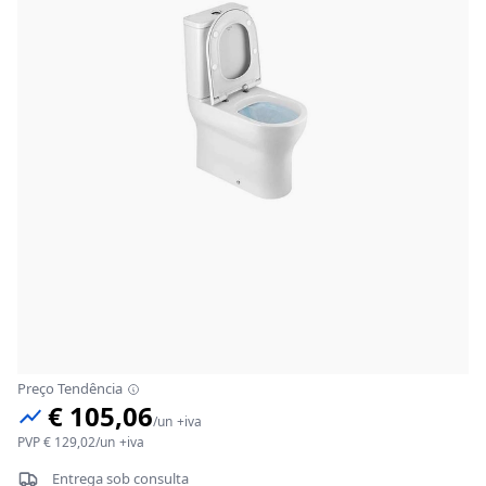
Preço Tendência
€ 105,06
/
un
+iva
PVP
€ 129,02
/
un
+iva
Entrega sob consulta