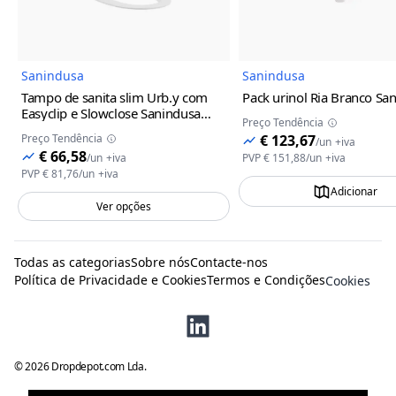
Sanindusa
Sanindusa
Tampo de sanita slim Urb.y com
Pack urinol Ria Branco Sa
Easyclip e Slowclose Sanindusa
Preço Tendência
Branco
Preço Tendência
€ 123,67
/
un
+iva
€ 66,58
/
un
+iva
PVP
€ 151,88
/
un
+iva
PVP
€ 81,76
/
un
+iva
Adicionar
Ver opções
Todas as categorias
Sobre nós
Contacte-nos
Política de Privacidade e Cookies
Termos e Condições
Cookies
©
2026
Dropdepot.com Lda.