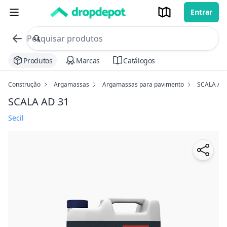
Entrar
commerce search no header
Procurar
Produtos
Marcas
Catálogos
Construção
Argamassas
Argamassas para pavimento
SCALA AD
SCALA AD 31
Secil