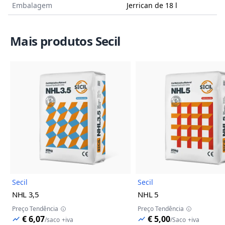
Embalagem
Jerrican de 18 l
Mais produtos Secil
Imagem do Produto
Imagem
Secil
Secil
NHL 3,5
NHL 5
Preço Tendência
Preço Tendência
€ 6,07
€ 5,00
/
saco
+iva
/
Saco
+iva