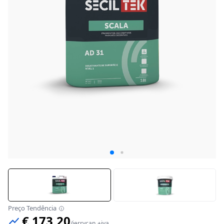
Preço Tendência
€ 173,20
/
jerrycan
+iva