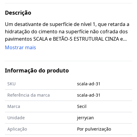
Descrição
Um desativante de superfície de nível 1, que retarda a
hidratação do cimento na superfície não cofrada dos
pavimentos SCALA e BETÃO-S ESTRUTURAL CINZA e
BRANCO. A lavagem final dos pavimentos assim
Mostrar mais
tratados permite obter o acabamento desativado.
Informação do produto
SKU
scala-ad-31
Referência da marca
scala-ad-31
Marca
Secil
Unidade
jerrycan
Aplicação
Por pulverização