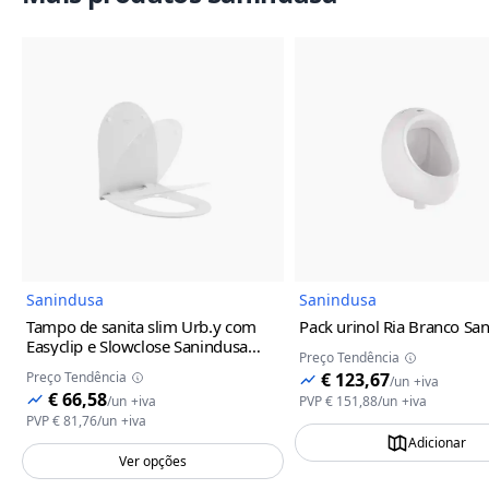
Imagem do Produto
Imagem
Sanindusa
Sanindusa
Tampo de sanita slim Urb.y com
Pack urinol Ria Branco Sa
Easyclip e Slowclose Sanindusa
Preço Tendência
Branco
Preço Tendência
€ 123,67
/
un
+iva
€ 66,58
/
un
+iva
PVP
€ 151,88
/
un
+iva
PVP
€ 81,76
/
un
+iva
Adicionar
Ver opções