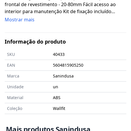
frontal de revestimento - 20-80mm Fácil acesso ao
interior para manutenção Kit de fixação incluído
Mecanismo de descarga incluído Posição da entrada
Mostrar mais
de água G½“ - superior central Profundidade da
parede - superior a 90mm Volume de descarga -
3/6Lpf Acionamento do autoclismo - frontal Tipologia
Informação do produto
de Instalação: Encastrar
SKU
40433
EAN
5604815905250
Marca
Sanindusa
Unidade
un
Material
ABS
Coleção
Wallfit
Mais produtos Sanindusa