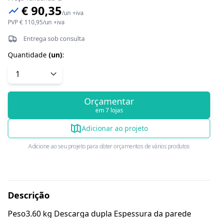
€ 90,35
/
un
+iva
PVP
€ 110,95
/
un
+iva
Entrega sob consulta
Quantidade
(
un
)
:
Orçamentar
em 7 lojas
Adicionar ao projeto
Adicione ao seu projeto para obter orçamentos de vários produtos
Descrição
Peso3.60 kg Descarga dupla Espessura da parede