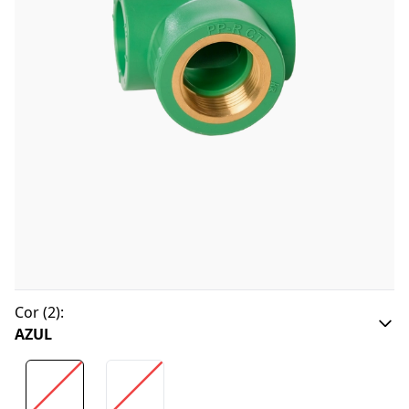
Cor
(
2
):
AZUL