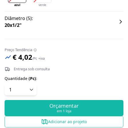
azul
verde
Diâmetro
(
5
):
20x1/2"
Preço Tendência
€ 4,02
/
Pc
+iva
Entrega sob consulta
Quantidade
(
Pc
)
:
Orçamentar
em 1 loja
Adicionar ao projeto