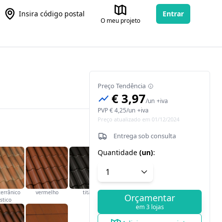
Insira código postal
Entrar
O meu projeto
Preço Tendência
€ 3,97
/
un
+iva
PVP
€ 4,25
/
un
+iva
Preço atualizado em 01/12/2024
Entrega sob consulta
Quantidade
(
un
)
:
errânico
vermelho
titânio
Orçamentar
stico
em 3 lojas