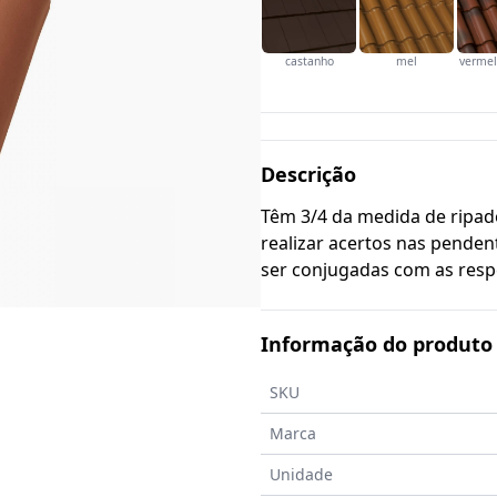
castanho
mel
vermel
Descrição
Têm 3/4 da medida de ripa
realizar acertos nas pende
ser conjugadas com as respe
Informação do produto
SKU
Marca
Unidade