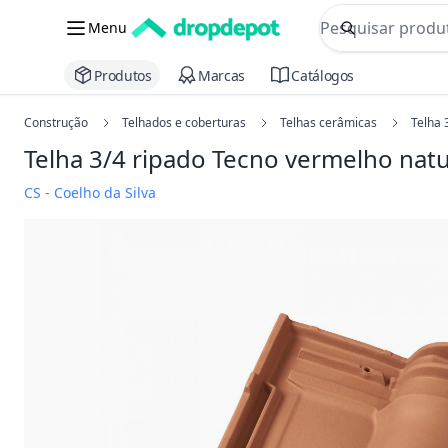
commerce searc
Menu
Procurar
Produtos
Marcas
Catálogos
Construção
Telhados e coberturas
Telhas cerâmicas
Telha 
Telha 3/4 ripado Tecno
vermelho natu
CS - Coelho da Silva