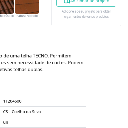
Adicionar ao projeto
Adicione ao seu projeto para obter
ho rústico
natural vidrado
orçamentos de vários produtos
do de uma telha TECNO. Permitem
ntes sem necessidade de cortes. Podem
tivas telhas duplas.
11204600
CS - Coelho da Silva
un