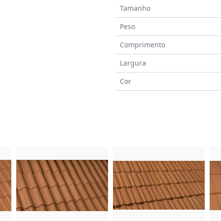
Tamanho
Peso
Comprimento
Largura
Cor
a
do Produto
Imagem do Produto
Imagem do Prod