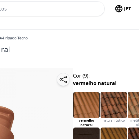
h no header
|
PT
3/4 ripado Tecno
ral
Cor
(
9
):
vermelho natural
vermelho
natural rústico
medit
natural
rú