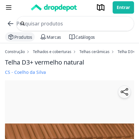
Entrar
commerce search no header
Procurar
Produtos
Marcas
Catálogos
Construção
Telhados e coberturas
Telhas cerâmicas
Telha D3+
Telha D3+
vermelho natural
CS - Coelho da Silva