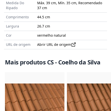
Medida Do
Máx. 39 cm, Mín. 35 cm, Recomendado
Ripado
37 cm
Comprimento
44.5 cm
Largura
26.7 cm
Cor
vermelho natural
URL de origem
Abrir URL de origem
Mais produtos CS - Coelho da Silva
Imagem do Produto
Imagem