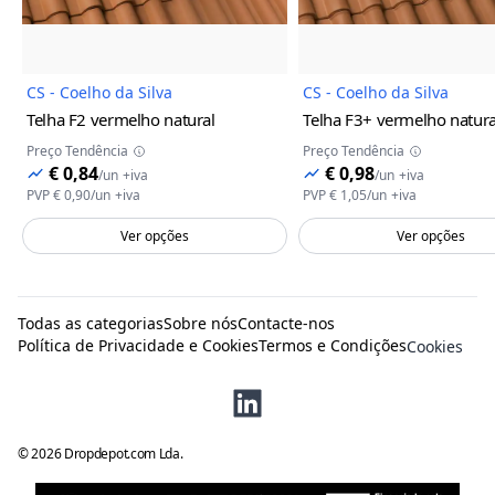
CS - Coelho da Silva
CS - Coelho da Silva
Telha F2
vermelho natural
Telha F3+
vermelho natura
Preço Tendência
Preço Tendência
€ 0,84
€ 0,98
/
un
+iva
/
un
+iva
PVP
€ 0,90
/
un
+iva
PVP
€ 1,05
/
un
+iva
Ver opções
Ver opções
Todas as categorias
Sobre nós
Contacte-nos
Política de Privacidade e Cookies
Termos e Condições
Cookies
©
2026
Dropdepot.com Lda.