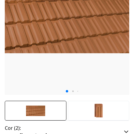
Cor
(
2
):