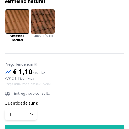
vermelho natural
vermelho
natural rústico
natural
Preço Tendência
€ 1,10
/
un
+iva
PVP
€ 1,18
/
un
+iva
Preço atualizado em 06/02/2026
Entrega sob consulta
Quantidade
(
un
)
: