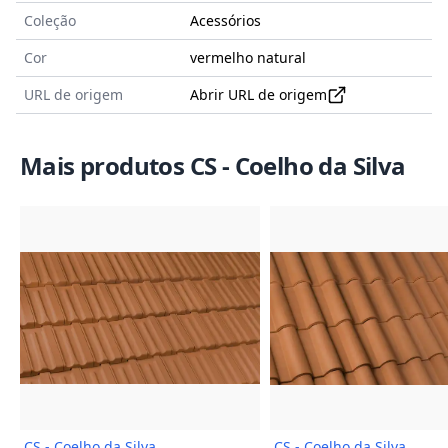
Coleção
Acessórios
Cor
vermelho natural
URL de origem
Abrir URL de origem
Mais produtos CS - Coelho da Silva
Imagem do Produto
Imagem
CS - Coelho da Silva
CS - Coelho da Silva