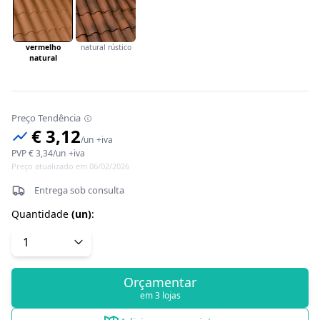
vermelho
natural rústico
natural
Preço Tendência
€ 3,12
/
un
+iva
PVP
€ 3,34
/
un
+iva
Preço atualizado em 06/02/2026
Entrega sob consulta
Quantidade
(
un
)
:
Orçamentar
em 3 lojas