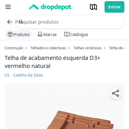
Entrar
commerce search no header
Procurar
Produtos
Marcas
Catálogos
Construção
Telhados e coberturas
Telhas cerâmicas
Telha de a
Telha de acabamento esquerda D3+
vermelho natural
CS - Coelho da Silva