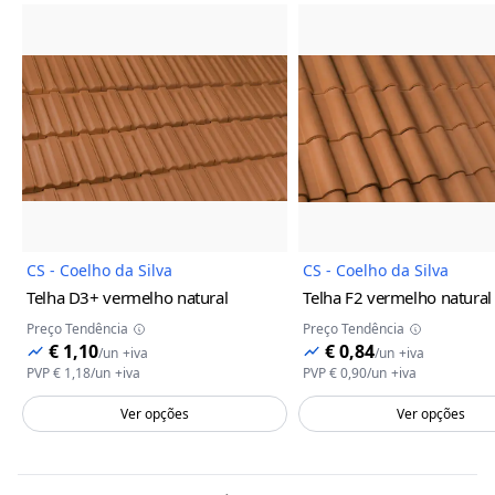
Imagem do Produto
Imagem
CS - Coelho da Silva
CS - Coelho da Silva
Telha D3+
vermelho natural
Telha F2
vermelho natural
Preço Tendência
Preço Tendência
€ 1,10
€ 0,84
/
un
+iva
/
un
+iva
PVP
€ 1,18
/
un
+iva
PVP
€ 0,90
/
un
+iva
Ver opções
Ver opções