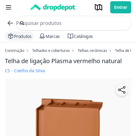
Entrar
commerce search no header
Procurar
Produtos
Marcas
Catálogos
Construção
Telhados e coberturas
Telhas cerâmicas
Telha de li
Telha de ligação Plasma
vermelho natural
CS - Coelho da Silva