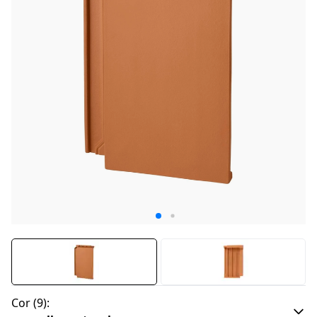
Cor
(
9
):