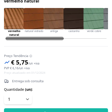
vermelho natural
vermelho
natural vidrado
antiga
castanho
verde cobre
ci
natural
Preço Tendência
€ 5,75
/
un
+iva
PVP
€ 6,16
/
un
+iva
Preço atualizado em 01/12/2024
Entrega sob consulta
Quantidade
(
un
)
: