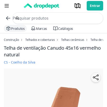
Entrar
commerce search no header
Procurar
Produtos
Marcas
Catálogos
Construção
Telhados e coberturas
Telhas cerâmicas
Telha de ve
Telha de ventilação Canudo 45x16
vermelho
natural
CS - Coelho da Silva