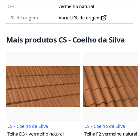
Cor
vermelho natural
URL de origem
Abrir URL de origem
Mais produtos CS - Coelho da Silva
Imagem do Produto
Imagem
CS - Coelho da Silva
CS - Coelho da Silva
Telha D3+
vermelho natural
Telha F2
vermelho natural