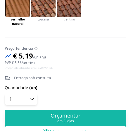
vermelho
toscana
trentino
natural
Preço Tendência
€ 5,19
/
un
+iva
PVP
€ 5,56
/
un
+iva
Preço atualizado em 06/02/2026
Entrega sob consulta
Quantidade
(
un
)
:
Orçamentar
em 3 lojas