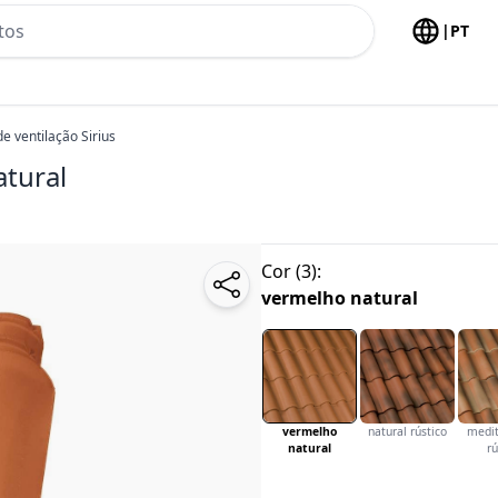
h no header
|
PT
de ventilação Sirius
tural
Cor
(
3
):
vermelho natural
vermelho
natural rústico
medit
natural
rú