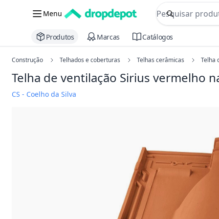
commerce searc
Menu
Procurar
Produtos
Marcas
Catálogos
Construção
Telhados e coberturas
Telhas cerâmicas
Telha 
Telha de ventilação Sirius
vermelho na
CS - Coelho da Silva