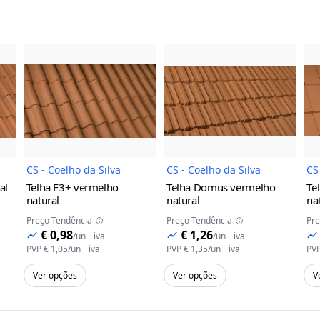
a
do Produto
Imagem do Produto
Imagem do Prod
CS - Coelho da Silva
CS - Coelho da Silva
CS
al
Telha F3+
vermelho
Telha Domus
vermelho
Te
natural
natural
na
Preço Tendência
Preço Tendência
Pre
€ 0,98
€ 1,26
/
un
+iva
/
un
+iva
PVP
€ 1,05
/
un
+iva
PVP
€ 1,35
/
un
+iva
PV
Ver opções
Ver opções
V