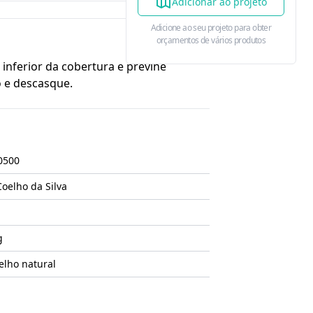
Adicionar ao projeto
Adicione ao seu projeto para obter
orçamentos de vários produtos
inferior da cobertura e previne
 e descasque.
0500
Coelho da Silva
g
elho natural