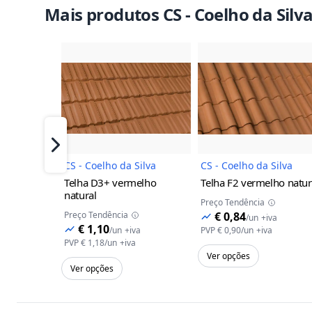
Mais produtos CS - Coelho da Silv
Imagem do Produto
Imagem 
Próximo
CS - Coelho da Silva
CS - Coelho da Silva
Telha D3+
vermelho
Telha F2
vermelho natur
natural
Preço Tendência
Preço Tendência
€ 0,84
/
un
+iva
€ 1,10
/
un
+iva
PVP
€ 0,90
/
un
+iva
PVP
€ 1,18
/
un
+iva
Ver opções
Ver opções