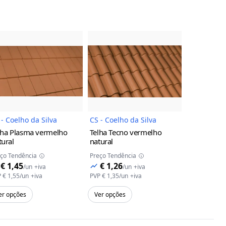
uto
Imagem do Produto
Imagem do Produto
 - Coelho da Silva
CS - Coelho da Silva
CS - Coelho
lha Plasma
vermelho
Telha Tecno
vermelho
Telha Globa
tural
natural
Preço Tendên
ço Tendência
Preço Tendência
€ 1,15
/
€ 1,45
€ 1,26
/
un
+iva
/
un
+iva
PVP
€ 1,23
/
u
P
€ 1,55
/
un
+iva
PVP
€ 1,35
/
un
+iva
Adicion
er opções
Ver opções