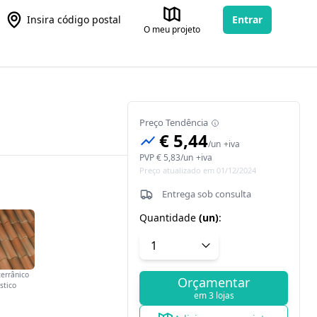
Insira código postal
Entrar
O meu projeto
Preço Tendência
€ 5,44
/
un
+iva
PVP
€ 5,83
/
un
+iva
Preço atualizado em 01/12/2024
Entrega sob consulta
Quantidade
(
un
)
:
errânico
Orçamentar
stico
em 3 lojas