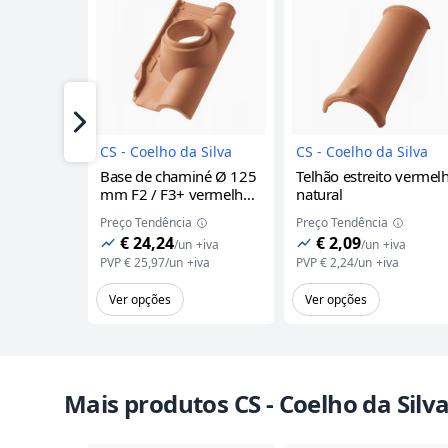
Imagem do Produto
Imagem 
Próximo
CS - Coelho da Silva
CS - Coelho da Silva
Base de chaminé Ø 125
Telhão estreito
vermel
mm F2 / F3+
vermelho
natural
natural
Preço Tendência
Preço Tendência
€ 24,24
€ 2,09
/
un
+iva
/
un
+iva
PVP
€ 25,97
/
un
+iva
PVP
€ 2,24
/
un
+iva
Ver opções
Ver opções
Mais produtos CS - Coelho da Silv