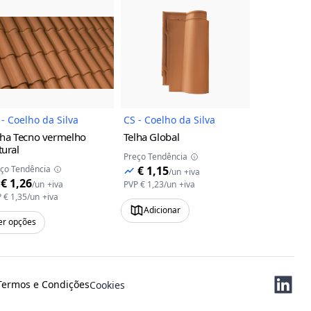
uto
Imagem do Produto
Imagem do Produto
 - Coelho da Silva
CS - Coelho da Silva
CS - Coelho
lha Tecno
vermelho
Telha Global
Telha Prim
tural
natural
Preço Tendência
ço Tendência
€ 1,15
Preço Tendên
/
un
+iva
€ 1,26
€ 1,19
/
un
+iva
PVP
€ 1,23
/
un
+iva
/
P
€ 1,35
/
un
+iva
PVP
€ 1,27
/
u
Adicionar
er opções
Ver opções
Termos e Condições
Cookies