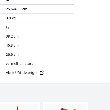
26.6x46.3
cm
3.8 kg
F2
38,2 cm
46.3 cm
26.6 cm
vermelho natural
Abrir URL de origem