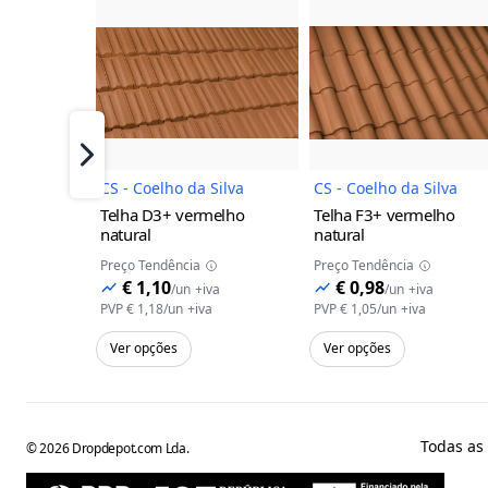
Imagem do Produto
Imagem 
Próximo
CS - Coelho da Silva
CS - Coelho da Silva
Telha D3+
vermelho
Telha F3+
vermelho
natural
natural
Preço Tendência
Preço Tendência
€ 1,10
€ 0,98
/
un
+iva
/
un
+iva
PVP
€ 1,18
/
un
+iva
PVP
€ 1,05
/
un
+iva
Ver opções
Ver opções
Todas as
©
2026
Dropdepot.com Lda.