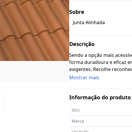
Sobre
Junta Alinhada
Descrição
Sendo a opção mais acessíve
forma duradoura e eficaz e
exigentes. Recolhe reconhe
quatro décadas.
Mostrar mais
Informação do produto
SKU
Marca
Unidade