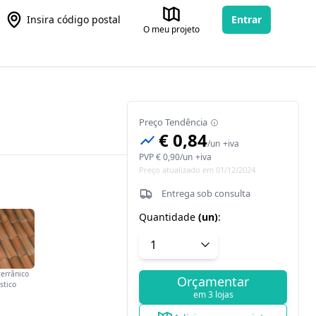
Insira código postal
Entrar
O meu projeto
Preço Tendência
€ 0,84
/
un
+iva
PVP
€ 0,90
/
un
+iva
Preço atualizado em 01/12/2024
Entrega sob consulta
Quantidade
(
un
)
:
errânico
Orçamentar
stico
em 3 lojas