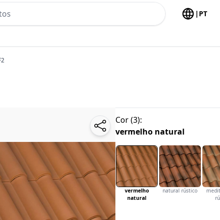
h no header
|
PT
F2
Cor
(
3
):
vermelho natural
vermelho
natural rústico
medit
natural
rú