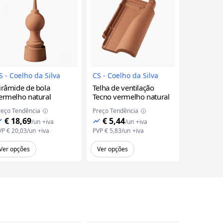
uto
Imagem do Produto
Imagem do Produto
S - Coelho da Silva
CS - Coelho da Silva
CS - Coelh
irâmide de bola
Telha de ventilação
Telhão m
ermelho natural
Tecno
vermelho natural
natural
reço Tendência
Preço Tendência
Preço Tend
€ 18,69
€ 5,44
€ 1,90
/
un
+iva
/
un
+iva
VP
€ 20,03
/
un
+iva
PVP
€ 5,83
/
un
+iva
PVP
€ 2,04
/
Ver opções
Ver opções
Ver opçõe