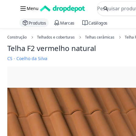
commerce searc
Menu
Procurar
Produtos
Marcas
Catálogos
Construção
Telhados e coberturas
Telhas cerâmicas
Telha 
Telha F2
vermelho natural
CS - Coelho da Silva