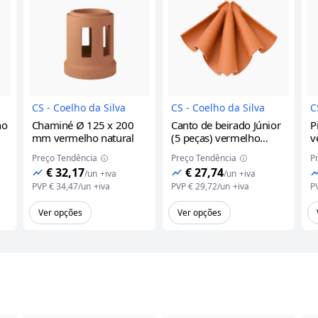
do Produto
Imagem do Produto
Imagem do Prod
CS - Coelho da Silva
CS - Coelho da Silva
C
ho
Chaminé Ø 125 x 200
Canto de beirado Júnior
P
mm
vermelho natural
(5 peças)
vermelho
v
natural
Preço Tendência
Preço Tendência
P
€ 32,17
€ 27,74
/
un
+iva
/
un
+iva
PVP
€ 34,47
/
un
+iva
PVP
€ 29,72
/
un
+iva
P
Ver opções
Ver opções
a