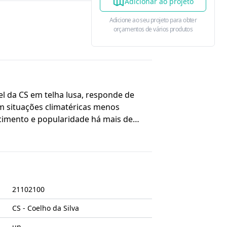
Adicionar ao projeto
Adicione ao seu projeto para obter
orçamentos de vários produtos
l da CS em telha lusa, responde de
m situações climatéricas menos
cimento e popularidade há mais de
21102100
CS - Coelho da Silva
un