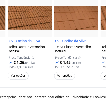
do Produto
Imagem do Produto
Imagem do Prod
CS - Coelho da Silva
CS - Coelho da Silva
CS
Telha Domus
vermelho
Telha Plasma
vermelho
Te
natural
natural
na
Preço Tendência
Preço Tendência
Pre
€ 1,26
€ 1,45
/
un
+iva
/
un
+iva
PVP
€ 1,35
/
un
+iva
PVP
€ 1,55
/
un
+iva
PV
Ver opções
Ver opções
V
 categorias
Sobre nós
Contacte-nos
Política de Privacidade e Cookies